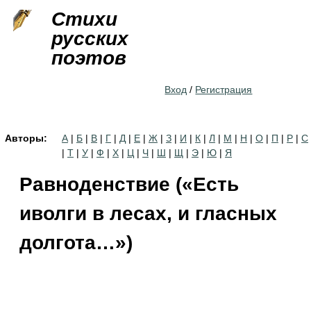
Jump to navigation
Стихи
русских
поэтов
Вход
/
Регистрация
Авторы:
А
|
Б
|
В
|
Г
|
Д
|
Е
|
Ж
|
З
|
И
|
К
|
Л
|
М
|
Н
|
О
|
П
|
Р
|
С
|
Т
|
У
|
Ф
|
Х
|
Ц
|
Ч
|
Ш
|
Щ
|
Э
|
Ю
|
Я
Равноденствие («Есть
иволги в лесах, и гласных
долгота…»)