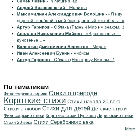
Семён Левин
- In nature's lap
Андрей Вознесенский
- Молитва
Максимилиан Александрович Волошин
- «Я иду
дорогой скорбной в мой безрадостный коктебель…»
Артур Гарипов
- Облака (Разный Мир им знаком...)
Аполлон Николаевич Майков
- «Вдохновенье —
дуновенье…»
Валентин Дмитриевич Берестов
- Мираж
Иван Алексеевич Бунин
- Чибисы
Артур Гарипов
- Облака (Навстречу Ветрам...)
По тематикам
Стихи о природе
Философская лирика
Короткие стихи
Cтихи начала 20 века
Стихи для детей
Стихи о любви
Детские стихи
Философские стихи
Короткие стихи Пушкина
Лирические стихи
Cтихи Серебряного века
Стихи 20 века
More