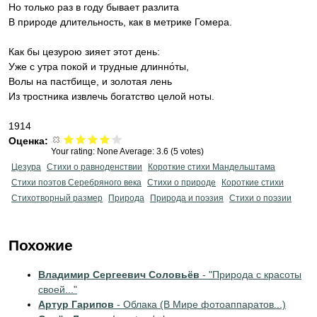
Но только раз в году бывает разлита
В природе длительность, как в метрике Гомера.
Как бы цезурою зияет этот день:
Уже с утра покой и трудные длинно́ты,
Волы на пастбище, и золотая лень
Из тростника извлечь богатство целой ноты.
1914
Оценка:
Your rating:
None
Average:
3.6
(
5
votes)
Цезура
Стихи о равноденствии
Короткие стихи Мандельштама
Стихи поэтов Серебряного века
Стихи о природе
Короткие стихи
Стихотворный размер
Природа
Природа и поэзия
Стихи о поэзии
Похожие
Владимир Сергеевич Соловьёв
- "Природа с красоты
своей..."
Артур Гарипов
- Облака (В Мире фотоаппаратов...)