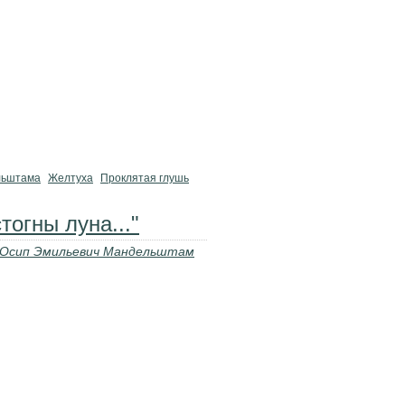
льштама
Желтуха
Проклятая глушь
тогны луна..."
Осип Эмильевич Мандельштам