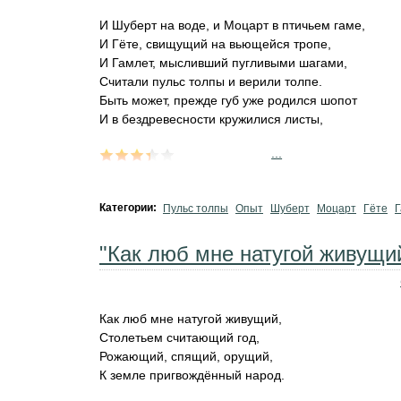
И Шуберт на воде, и Моцарт в птичьем гаме,
И Гёте, свищущий на вьющейся тропе,
И Гамлет, мысливший пугливыми шагами,
Считали пульс толпы и верили толпе.
Быть может, прежде губ уже родился шопот
И в бездревесности кружилися листы,
...
Категории:
Пульс толпы
Опыт
Шуберт
Моцарт
Гёте
Г
"Как люб мне натугой живущий
Как люб мне натугой живущий,
Столетьем считающий год,
Рожающий, спящий, орущий,
К земле пригвождённый народ.