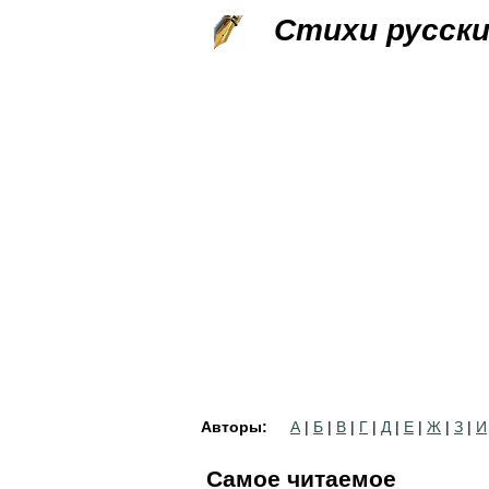
Стихи русск
Авторы:
А
|
Б
|
В
|
Г
|
Д
|
Е
|
Ж
|
З
|
И
Самое читаемое