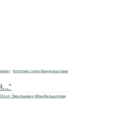
амлет
Короткие стихи Мандельштама
..."
Осип Эмильевич Мандельштам