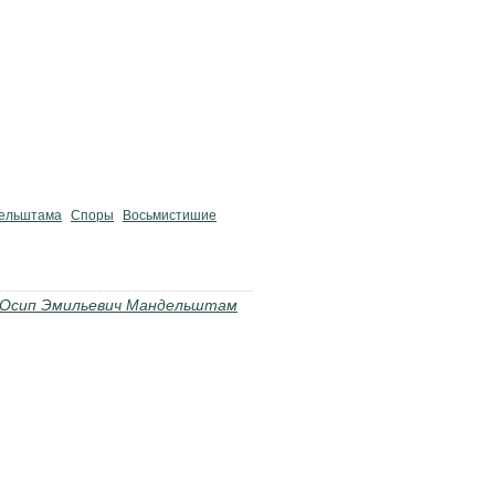
дельштама
Споры
Восьмистишие
Осип Эмильевич Мандельштам