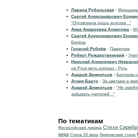
Лариса Рубальская
-
Женщины 
Сергей Александрович Есени
"Отговорила роща золотая..."
Анна Андреевна Ахматова
-
Му
Сергей Александрович Есени
Берёза
Георгий Рублёв
-
Памятник
Роберт Рождественский
-
Учи
Николай Алексеевич Некрасо
на Руси жить хорошо - Русь
Андрей Дементьев
-
Баллада о
Агния Барто
-
За цветами в зим
Андрей Дементьев
-
"Не смейт
забывать учителей..."
По тематикам
Cтихи Серебр
Философская лирика
века
Стихи 20 века
Лирические стихи