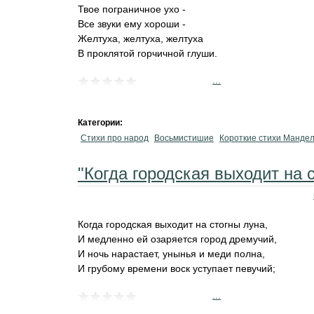
Твое пограничное ухо -
Все звуки ему хороши -
Желтуха, желтуха, желтуха
В проклятой горчичной глуши.
...
Категории:
Стихи про народ
Восьмистишие
Короткие стихи Манде
"Когда городская выходит на с
Когда городская выходит на стогны луна,
И медленно ей озаряется город дремучий,
И ночь нарастает, унынья и меди полна,
И грубому времени воск уступает певучий;
...