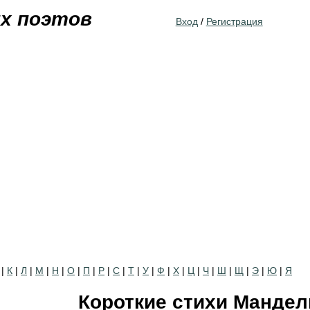
Jump to navigation
их поэтов
Вход
/
Регистрация
|
К
|
Л
|
М
|
Н
|
О
|
П
|
Р
|
С
|
Т
|
У
|
Ф
|
Х
|
Ц
|
Ч
|
Ш
|
Щ
|
Э
|
Ю
|
Я
Короткие стихи Манде