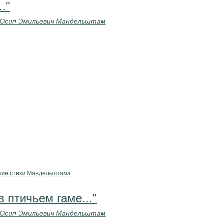
."
Осип Эмильевич Мандельштам
кие стихи Мандельштама
 птичьем гаме..."
Осип Эмильевич Мандельштам