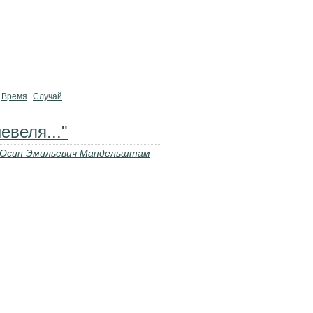
Время
Случай
евеля..."
Осип Эмильевич Мандельштам