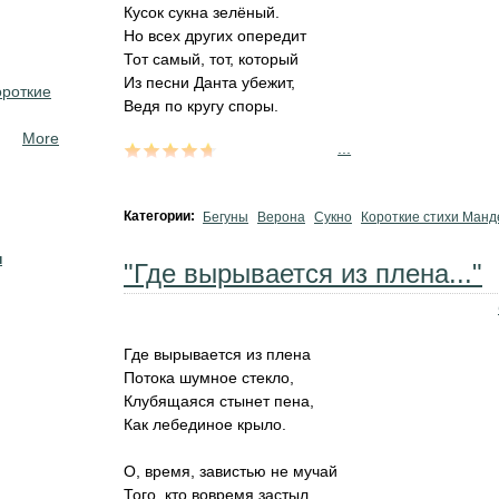
Кусок сукна зелёный.
Но всех других опередит
Тот самый, тот, который
Из песни Данта убежит,
ороткие
Ведя по кругу споры.
More
...
Категории:
Бегуны
Верона
Сукно
Короткие стихи Ман
н
"Где вырывается из плена..."
Где вырывается из плена
Потока шумное стекло,
Клубящаяся стынет пена,
Как лебединое крыло.
О, время, завистью не мучай
Того, кто вовремя застыл.