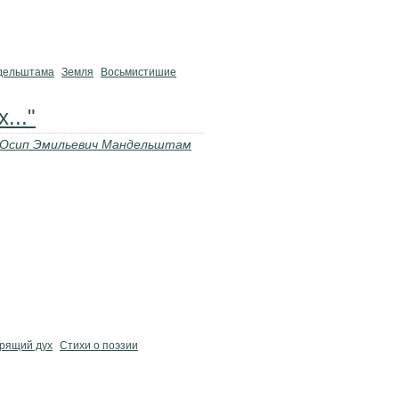
ндельштама
Земля
Восьмистишие
..."
Осип Эмильевич Мандельштам
рящий дух
Стихи о поэзии