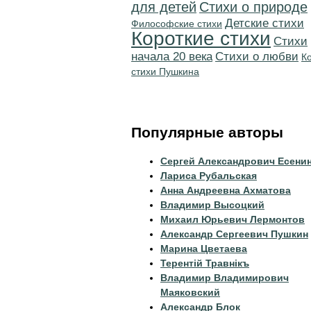
для детей
Стихи о природе
Детские стихи
Философские стихи
Короткие стихи
Cтихи
начала 20 века
Стихи о любви
К
стихи Пушкина
Популярные авторы
Сергей Александрович Есени
Лариса Рубальская
Анна Андреевна Ахматова
Владимир Высоцкий
Михаил Юрьевич Лермонтов
Александр Сергеевич Пушкин
Марина Цветаева
Терентiй Травнiкъ
Владимир Владимирович
Маяковский
Александр Блок