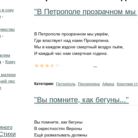
в соку
"В Петрополе прозрачном мы 
н
-
жество
В Петрополе прозрачном мы умрём,
н
-
Где властвует над нами Прозерпина.
Мы в каждом вздохе смертный воздух пьём,
И каждый час нам смертная година.
телям
в
-
Кому
...
 матери
ний лес
Категории:
Петрополь
Прозерпина
Афина
Короткие с
е
"Вы помните, как бегуны..."
Вы помните, как бегуны
яного
В окрестностях Вероны
Стихи
Ещё разматывать должны