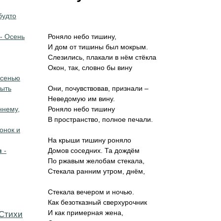
будто
- Осень
Роняло небо тишину,
И дом от тишины был мокрым.
Слезились, плакали в нём стёкла
Окон, так, словно бы вину
осенью
быть
Они, почувствовав, признали –
Неведомую им вину.
ннему,
Роняло небо тишину
В пространство, полное печали.
онок и
На крыши тишину роняло
в
-
Домов соседних. Та дождём
По ржавым желобам стекала,
Стекала ранним утром, днём,
Стекала вечером и ночью.
Как безотказный сверхурочник
И как примерная жена,
Cтихи