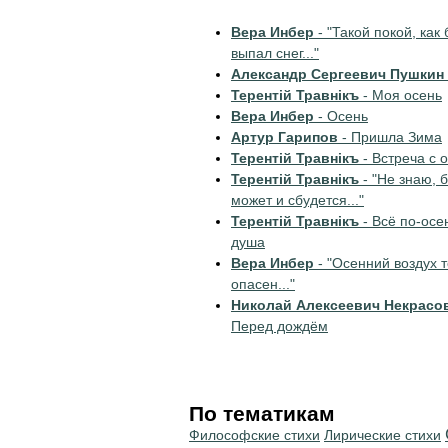
Вера Инбер
- "Такой покой, как 
выпал снег..."
Александр Сергеевич Пушкин
Терентiй Травнiкъ
- Моя осень
Вера Инбер
- Осень
Артур Гарипов
- Пришла Зима
Терентiй Травнiкъ
- Встреча с 
Терентiй Травнiкъ
- "Не знаю, 
может и сбудется..."
Терентiй Травнiкъ
- Всё по-осе
душа
Вера Инбер
- "Осенний воздух т
опасен..."
Николай Алексеевич Некрасо
Перед дождём
По тематикам
Философские стихи
Лирические стихи