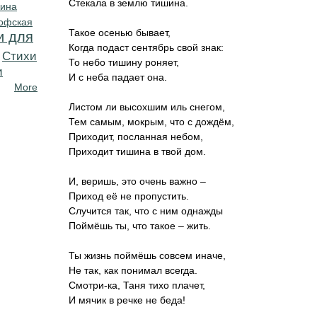
Стекала в землю тишина.
кина
офская
Такое осенью бывает,
и для
Когда подаст сентябрь свой знак:
Cтихи
То небо тишину роняет,
и
И с неба падает она.
More
Листом ли высохшим иль снегом,
Тем самым, мокрым, что с дождём,
Приходит, посланная небом,
Приходит тишина в твой дом.
И, веришь, это очень важно –
Приход её не пропустить.
Случится так, что с ним однажды
Поймёшь ты, что такое – жить.
Ты жизнь поймёшь совсем иначе,
Не так, как понимал всегда.
Смотри-ка, Таня тихо плачет,
И мячик в речке не беда!