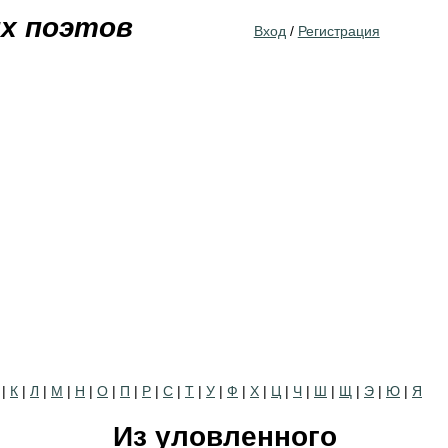
Jump to navigation
их поэтов
Вход
/
Регистрация
|
К
|
Л
|
М
|
Н
|
О
|
П
|
Р
|
С
|
Т
|
У
|
Ф
|
Х
|
Ц
|
Ч
|
Ш
|
Щ
|
Э
|
Ю
|
Я
Из уловленного