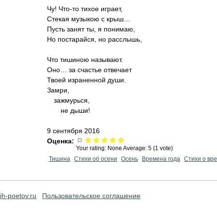
Чу! Что-то тихое играет,
Стекая музыкою с крыш…
Пусть занят ты, я понимаю,
Но постарайся, но расслышь,
Что тишиною называют.
Оно… за счастье отвечает
Твоей израненной души.
Замри,
зажмурься,
не дыши!
9 сентября 2016
Оценка:
Your rating:
None
Average:
5
(
1
vote)
Тишина
Стихи об осени
Осень
Времена года
Стихи о вр
ih-poetov.ru
Пользовательское соглашение