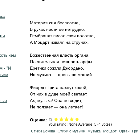
жко
Материя сия бесплотна,
В руках нести её нетрудно.
зни
Рембрандт писал свои полотна,
А Моцарт изваял на струнах.
хоть кем
Божественная власть органа,
Пленительная нежность арфы.
м
- "И
Еретики сожгли Джордано,
чьем
Но музыка — превыше мафий.
Фиорды Грига пахнут хвоей,
От них в душе моей светает.
ные
Ах, музыка! Она не ходит,
Не ползает — она летает!
Оценка:
Your rating:
None
Average:
5
(
4
votes)
Стихи Бокова
Стихи о музыке
Музыка
Моцарт
Орган
Гри