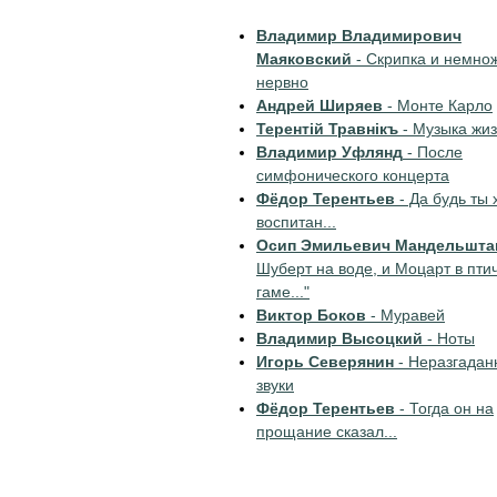
Владимир Владимирович
Маяковский
- Скрипка и немно
нервно
Андрей Ширяев
- Монте Карло
Терентiй Травнiкъ
- Музыка жи
Владимир Уфлянд
- После
симфонического концерта
Фёдор Терентьев
- Да будь ты 
воспитан...
Осип Эмильевич Мандельшта
Шуберт на воде, и Моцарт в пти
гаме..."
Виктор Боков
- Муравей
Владимир Высоцкий
- Ноты
Игорь Северянин
- Неразгадан
звуки
Фёдор Терентьев
- Тогда он на
прощание сказал...