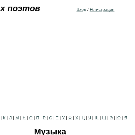
Jump to navigation
их поэтов
Вход
/
Регистрация
|
К
|
Л
|
М
|
Н
|
О
|
П
|
Р
|
С
|
Т
|
У
|
Ф
|
Х
|
Ц
|
Ч
|
Ш
|
Щ
|
Э
|
Ю
|
Я
Музыка