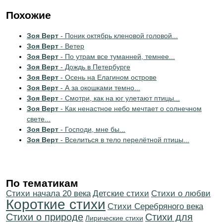
Похожие
Зоя Верт
- Поник октябрь кленовой головой...
Зоя Верт
- Ветер
Зоя Верт
- По утрам все туманней, темнее...
Зоя Верт
- Дождь в Петербурге
Зоя Верт
- Осень на Елагином острове
Зоя Верт
- А за окошками темно...
Зоя Верт
- Смотри, как на юг улетают птицы...
Зоя Верт
- Как ненастное небо мечтает о солнечном
свете...
Зоя Верт
- Господи, мне бы...
Зоя Верт
- Вселиться в тело перелётной птицы...
По тематикам
Cтихи начала 20 века
Детские стихи
Стихи о любви
Короткие стихи
Cтихи Серебряного века
Стихи о природе
Стихи для
Лирические стихи