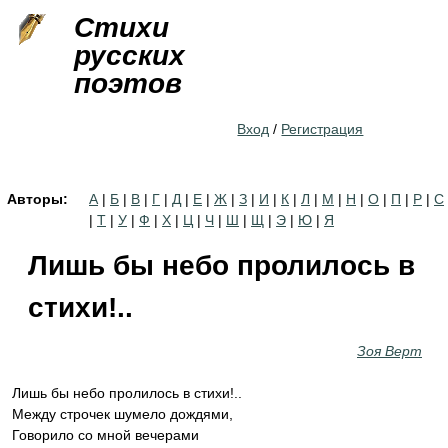
Jump to navigation
Стихи
русских
поэтов
Вход
/
Регистрация
Авторы:
А
|
Б
|
В
|
Г
|
Д
|
Е
|
Ж
|
З
|
И
|
К
|
Л
|
М
|
Н
|
О
|
П
|
Р
|
С
|
Т
|
У
|
Ф
|
Х
|
Ц
|
Ч
|
Ш
|
Щ
|
Э
|
Ю
|
Я
Лишь бы небо пролилось в
стихи!..
Зоя Верт
Лишь бы небо пролилось в стихи!..
Между строчек шумело дождями,
Говорило со мной вечерами