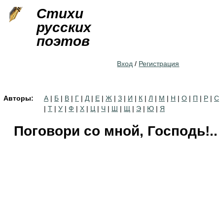
Jump to navigation
Стихи
русских
поэтов
Вход
/
Регистрация
Авторы:
А
|
Б
|
В
|
Г
|
Д
|
Е
|
Ж
|
З
|
И
|
К
|
Л
|
М
|
Н
|
О
|
П
|
Р
|
С
|
Т
|
У
|
Ф
|
Х
|
Ц
|
Ч
|
Ш
|
Щ
|
Э
|
Ю
|
Я
Поговори со мной, Господь!..