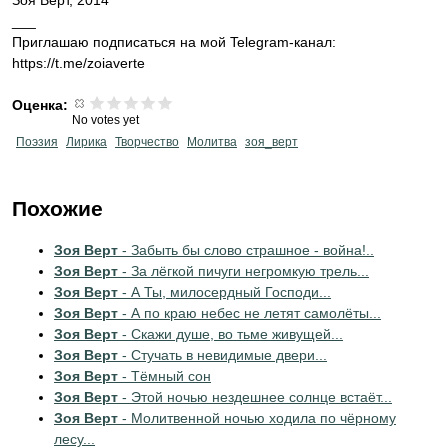
Зоя Верт, 2014
___
Приглашаю подписаться на мой Telegram-канал:
https://t.me/zoiaverte
Оценка:
No votes yet
Поэзия
Лирика
Творчество
Молитва
зоя_верт
Похожие
Зоя Верт
- Забыть бы слово страшное - война!..
Зоя Верт
- За лёгкой пичуги негромкую трель...
Зоя Верт
- А Ты, милосердный Господи...
Зоя Верт
- А по краю небес не летят самолёты...
Зоя Верт
- Скажи душе, во тьме живущей...
Зоя Верт
- Стучать в невидимые двери...
Зоя Верт
- Тёмный сон
Зоя Верт
- Этой ночью нездешнее солнце встаёт...
Зоя Верт
- Молитвенной ночью ходила по чёрному
лесу...