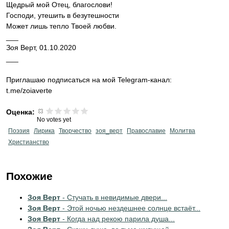
Щедрый мой Отец, благослови!
Господи, утешить в безутешности
Может лишь тепло Твоей любви.
___
Зоя Верт, 01.10.2020
___
​Приглашаю подписаться на мой Telegram-канал:
t.me/zoiaverte
Оценка:
No votes yet
Поэзия
Лирика
Творчество
зоя_верт
Православие
Молитва
Христианство
Похожие
Зоя Верт
- Стучать в невидимые двери...
Зоя Верт
- Этой ночью нездешнее солнце встаёт...
Зоя Верт
- Когда над рекою парила душа...