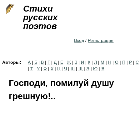
Jump to navigation
Стихи
русских
поэтов
Вход
/
Регистрация
Авторы:
А
|
Б
|
В
|
Г
|
Д
|
Е
|
Ж
|
З
|
И
|
К
|
Л
|
М
|
Н
|
О
|
П
|
Р
|
С
|
Т
|
У
|
Ф
|
Х
|
Ц
|
Ч
|
Ш
|
Щ
|
Э
|
Ю
|
Я
Господи, помилуй душу
грешную!..