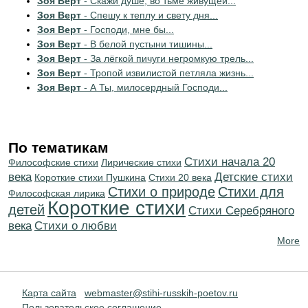
Зоя Верт
- Скажи душе, во тьме живущей...
Зоя Верт
- Спешу к теплу и свету дня...
Зоя Верт
- Господи, мне бы...
Зоя Верт
- В белой пустыни тишины...
Зоя Верт
- За лёгкой пичуги негромкую трель...
Зоя Верт
- Тропой извилистой петляла жизнь...
Зоя Верт
- А Ты, милосердный Господи...
По тематикам
Cтихи начала 20
Философские стихи
Лирические стихи
века
Детские стихи
Короткие стихи Пушкина
Стихи 20 века
Стихи о природе
Стихи для
Философская лирика
Короткие стихи
детей
Cтихи Серебряного
века
Стихи о любви
More
Карта сайта
webmaster@stihi-russkih-poetov.ru
Пользовательское соглашение