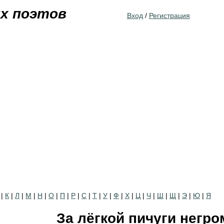
Jump to navigation
их поэтов
Вход
/
Регистрация
|
К
|
Л
|
М
|
Н
|
О
|
П
|
Р
|
С
|
Т
|
У
|
Ф
|
Х
|
Ц
|
Ч
|
Ш
|
Щ
|
Э
|
Ю
|
Я
За лёгкой пичуги негро