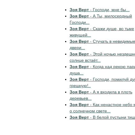
Зоя Верт
- Господи, мне бы...
Зоя Верт
- А Ты, милосердный
Господи...
Зоя Верт
- Скажи душе, во тьме
живущей...
Зоя Верт
- Стучать в невидимы
двери...
Зоя Верт
- Этой ночью нездешн
солнце встаёт...
Зоя Верт
- Когда над рекою пар
душа...
Зоя Верт
- Господи, помилуй д
грешную!..
Зоя Верт
- А я входила в плоть
деревьев...
Зоя Верт
- Как ненастное небо 
о солнечном свете...
Зоя Верт
- В белой пустыни тиш