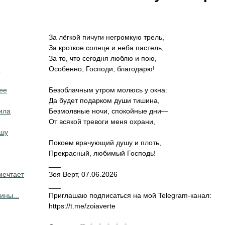
За лёгкой пичуги негромкую трель,
За кроткое солнце и неба пастель,
За то, что сегодня люблю и пою,
е
Особенно, Господи, благодарю!
ее
Безоблачным утром молюсь у окна:
Да будет подарком души тишина,
ила
Безмолвные ночи, спокойные дни—
От всякой тревоги меня охрани,
ушу
Покоем врачующий душу и плоть,
Прекрасный, любимый Господь!
___
мечтает
Зоя Верт, 07.06.2026
___
ины...
Приглашаю подписаться на мой Telegram-канал:
https://t.me/zoiaverte