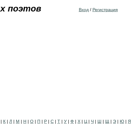
Jump to navigation
их поэтов
Вход
/
Регистрация
|
К
|
Л
|
М
|
Н
|
О
|
П
|
Р
|
С
|
Т
|
У
|
Ф
|
Х
|
Ц
|
Ч
|
Ш
|
Щ
|
Э
|
Ю
|
Я