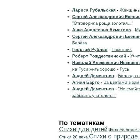
Лариса Рубальская
-
Женщины 
Сергей Александрович Есени
"Отговорила роща золотая..."
Анна Андреевна Ахматова
-
Му
Сергей Александрович Есени
Берёза
Георгий Рублёв
-
Памятник
Роберт Рождественский
-
Учи
Николай Алексеевич Некрасо
на Руси жить хорошо - Русь
Андрей Дементьев
-
Баллада о
Агния Барто
-
За цветами в зим
Андрей Дементьев
-
"Не смейт
забывать учителей..."
По тематикам
Стихи для детей
Философские 
Стихи о природе
Стихи 20 века