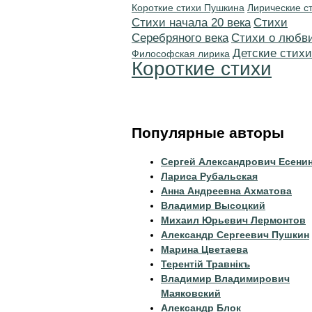
Короткие стихи Пушкина
Лирические с
Cтихи начала 20 века
Cтихи
Серебряного века
Стихи о любв
Детские стихи
Философская лирика
Короткие стихи
Популярные авторы
Сергей Александрович Есени
Лариса Рубальская
Анна Андреевна Ахматова
Владимир Высоцкий
Михаил Юрьевич Лермонтов
Александр Сергеевич Пушкин
Марина Цветаева
Терентiй Травнiкъ
Владимир Владимирович
Маяковский
Александр Блок