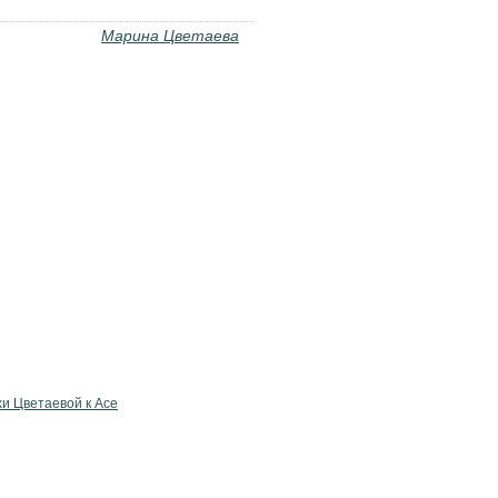
Марина Цветаева
и Цветаевой к Асе