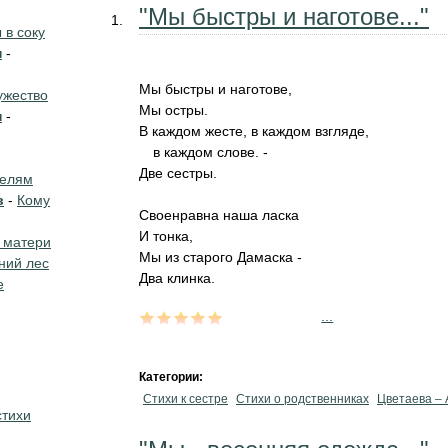
"Мы быстры и наготове..."
в соку
н
-
Мы быстры и наготове,
жество
Мы остры.
н
-
В каждом жесте, в каждом взгляде,
в каждом слове. -
Две сестры.
телям
в
-
Кому
Своенравна наша ласка
И тонка,
 матери
Мы из старого Дамаска -
ний лес
Два клинка.
е
...
Категории:
Стихи к сестре
Стихи о родственниках
Цветаева – 
стихи