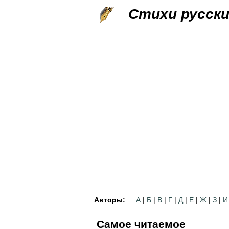
Стихи русск
Авторы:
А
|
Б
|
В
|
Г
|
Д
|
Е
|
Ж
|
З
|
И
Самое читаемое