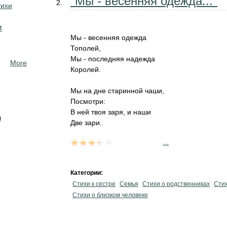
"Мы - весенняя одежда..."
тихи
и
Мы - весенняя одежда
Тополей,
Мы - последняя надежда
More
Королей.
Мы на дне старинной чаши,
Посмотри:
В ней твоя заря, и наши
н
Две зари.
...
Категории:
Стихи к сестре
Семья
Стихи о родственниках
Стих
Стихи о близком человеке