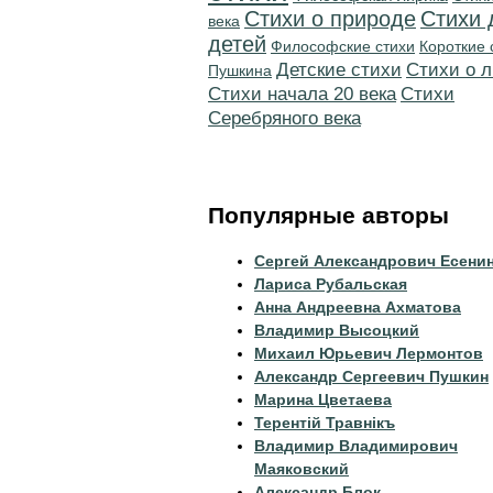
Стихи о природе
Стихи 
века
детей
Философские стихи
Короткие 
Детские стихи
Стихи о 
Пушкина
Cтихи начала 20 века
Cтихи
Серебряного века
Популярные авторы
Сергей Александрович Есени
Лариса Рубальская
Анна Андреевна Ахматова
Владимир Высоцкий
Михаил Юрьевич Лермонтов
Александр Сергеевич Пушкин
Марина Цветаева
Терентiй Травнiкъ
Владимир Владимирович
Маяковский
Александр Блок