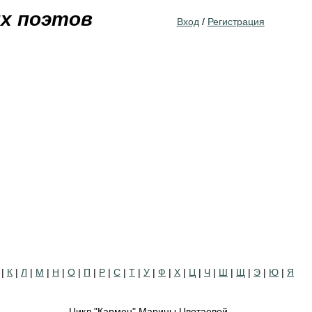
Jump to navigation
их поэтов
Вход
/
Регистрация
|
К
|
Л
|
М
|
Н
|
О
|
П
|
Р
|
С
|
Т
|
У
|
Ф
|
Х
|
Ц
|
Ч
|
Ш
|
Щ
|
Э
|
Ю
|
Я
Цикл "Кармен" Марины Цветаевой