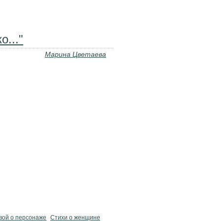
о..."
Марина Цветаева
вой о персонаже
Стихи о женщине