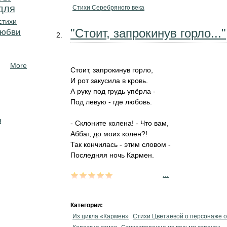
для
Стихи Серебряного века
стихи
"Стоит, запрокинув горло..."
любви
More
Стоит, запрокинув горло,
И рот закусила в кровь.
А руку под грудь упёрла -
Под левую - где любовь.
н
- Склоните колена! - Что вам,
Аббат, до моих колен?!
Так кончилась - этим словом -
Последняя ночь Кармен.
...
Категории:
Из цикла «Кармен»
Стихи Цветаевой о персонаже 