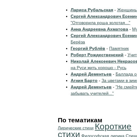
Лариса Рубальская
-
Женщины 
Сергей Александрович Есени
"Отговорила роща золотая..."
Анна Андреевна Ахматова
-
Му
Сергей Александрович Есени
Берёза
Георгий Рублёв
-
Памятник
Роберт Рождественский
-
Учи
Николай Алексеевич Некрасо
на Руси жить хорошо - Русь
Андрей Дементьев
-
Баллада о
Агния Барто
-
За цветами в зим
Андрей Дементьев
-
"Не смейт
забывать учителей..."
По тематикам
Короткие
Лирические стихи
стихи
Философская лирика
Стихи