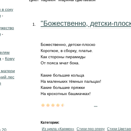
в соку
н
-
"Божественно, детски-плоск
жество
н
-
Божественно, детски-плоско
Короткое, в сборку, платье.
телям
Как стороны пирамиды
в
-
Кому
От пояса мчат бока.
 матери
Какие большие кольца
ний лес
На маленьких тёмных пальцах!
е
Какие большие пряжки
На крохотных башмачках!
...
Категории:
Из цикла «Кармен»
Стихи про оперу
Стихи Цветае
 20