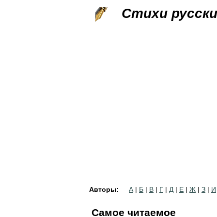
Стихи русск
Авторы:
А
|
Б
|
В
|
Г
|
Д
|
Е
|
Ж
|
З
|
И
Самое читаемое