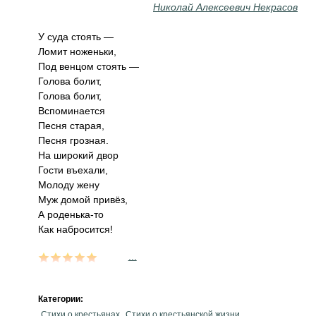
Николай Алексеевич Некрасов
У суда стоять —
Ломит ноженьки,
Под венцом стоять —
Голова болит,
Голова болит,
Вспоминается
Песня старая,
Песня грозная.
На широкий двор
Гости въехали,
Молоду жену
Муж домой привёз,
А роденька-то
Как набросится!
...
Категории:
Стихи о крестьянах
Стихи о крестьянской жизни