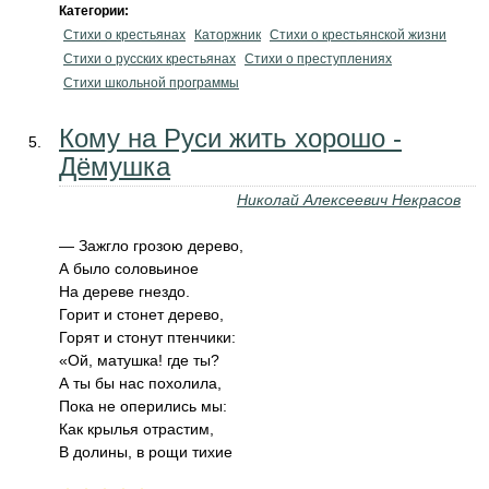
Категории:
Стихи о крестьянах
Каторжник
Стихи о крестьянской жизни
Стихи о русских крестьянах
Стихи о преступлениях
Стихи школьной программы
Кому на Руси жить хорошо -
Дёмушка
Николай Алексеевич Некрасов
— Зажгло грозою дерево,
А было соловьиное
На дереве гнездо.
Горит и стонет дерево,
Горят и стонут птенчики:
«Ой, матушка! где ты?
А ты бы нас похолила,
Пока не оперились мы:
Как крылья отрастим,
В долины, в рощи тихие