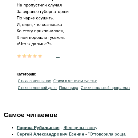
Не пропустили случая
За здравье губернаторши
По чарке осушить.
И, видя, что хозяюшка
Ко стогу приклонилася,
К ней подошли гуськом:
«Что ж дальше?»
...
Категории:
Стихи о женщинах
Стихи о женском счастье
Стихи о женской доле
Помещица
Стихи школьной программы
Самое читаемое
Лариса Рубальская
-
Женщины в соку
Сергей Александрович Есенин
-
"Отговорила роща