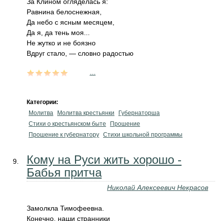
За Клином огляделась я:
Равнина белоснежная,
Да небо с ясным месяцем,
Да я, да тень моя...
Не жутко и не боязно
Вдруг стало, — словно радостью
...
Категории:
Молитва
Молитва крестьянки
Губернаторша
Стихи о крестьянском быте
Прошение
Прошение к губернатору
Стихи школьной программы
Кому на Руси жить хорошо -
Бабья притча
Николай Алексеевич Некрасов
Замолкла Тимофеевна.
Конечно, наши странники