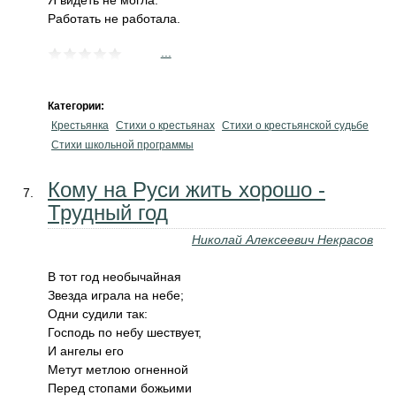
Я видеть не могла.
Работать не работала.
...
Категории:
Крестьянка
Стихи о крестьянах
Стихи о крестьянской судьбе
Стихи школьной программы
Кому на Руси жить хорошо -
Трудный год
Николай Алексеевич Некрасов
В тот год необычайная
Звезда играла на небе;
Одни судили так:
Господь по небу шествует,
И ангелы его
Метут метлою огненной
Перед стопами божьими