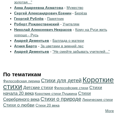
золотая..."
Анна Андреевна Ахматова
-
Мужество
Сергей Александрович Есенин
-
Берёза
Георгий Рублёв
-
Памятник
Роберт Рождественский
-
Учителям
Николай Алексеевич Некрасов
-
Кому на Руси жить
хорошо - Русь
Андрей Дементьев
-
Баллада о матери
Агния Барто
-
За цветами в зимний лес
Андрей Дементьев
-
"Не смейте забывать учителей..."
По тематикам
Короткие
Стихи для детей
Философская лирика
стихи
Детские стихи
Cтихи
Философские стихи
начала 20 века
Cтихи
Короткие стихи Пушкина
Стихи о природе
Серебряного века
Лирические стихи
Стихи о любви
Стихи 20 века
More