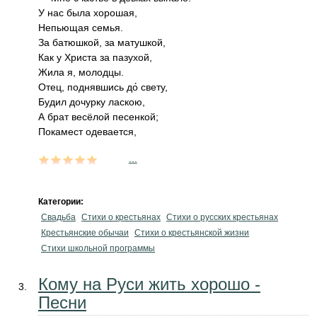
У нас была хорошая,
Непьющая семья.
За батюшкой, за матушкой,
Как у Христа за пазухой,
Жила я, молодцы.
Отец, поднявшись до́ свету,
Будил дочурку ласкою,
А брат весёлой песенкой;
Покамест одевается,
...
Категории:
Свадьба
Стихи о крестьянах
Стихи о русских крестьянах
Крестьянские обычаи
Стихи о крестьянской жизни
Стихи школьной программы
Кому на Руси жить хорошо -
Песни