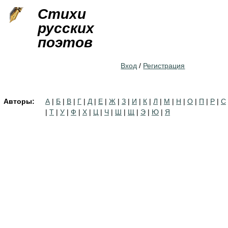
Jump to navigation
Стихи
русских
поэтов
Вход
/
Регистрация
Авторы:
А
|
Б
|
В
|
Г
|
Д
|
Е
|
Ж
|
З
|
И
|
К
|
Л
|
М
|
Н
|
О
|
П
|
Р
|
С
|
Т
|
У
|
Ф
|
Х
|
Ц
|
Ч
|
Ш
|
Щ
|
Э
|
Ю
|
Я