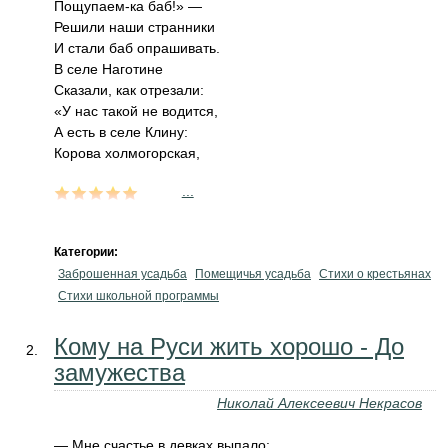
Пощупаем-ка баб!» —
Решили наши странники
И стали баб опрашивать.
В селе Наготине
Сказали, как отрезали:
«У нас такой не водится,
А есть в селе Клину:
Корова холмогорская,
...
Категории:
Заброшенная усадьба
Помещичья усадьба
Стихи о крестьянах
Стихи школьной программы
Кому на Руси жить хорошо - До
замужества
Николай Алексеевич Некрасов
— Мне счастье в девках выпало: