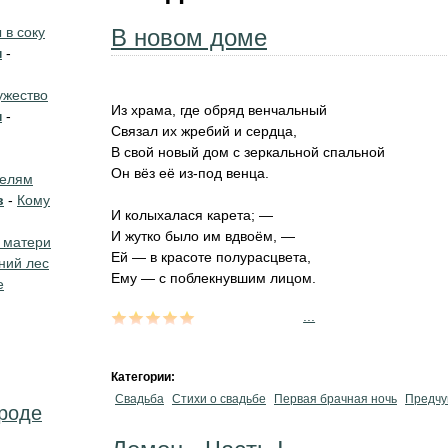
в соку
В новом доме
н
-
жество
Из храма, где обряд венчальный
н
-
Связал их жребий и сердца,
В свой новый дом с зеркальной спальной
Он вёз её из-под венца.
телям
в
-
Кому
И колыхалася карета; —
И жутко было им вдвоём, —
 матери
Ей — в красоте полурасцвета,
ний лес
Ему — с поблекнувшим лицом.
е
...
Категории:
Свадьба
Стихи о свадьбе
Первая брачная ночь
Предчу
ироде