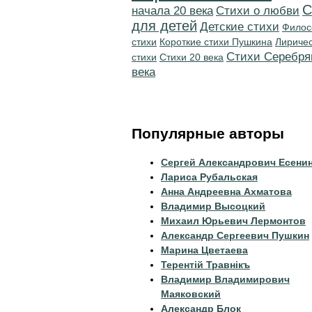
С
начала 20 века
Стихи о любви
для детей
Детские стихи
Филос
стихи
Короткие стихи Пушкина
Лириче
Cтихи Серебря
стихи
Стихи 20 века
века
Популярные авторы
Сергей Александрович Есени
Лариса Рубальская
Анна Андреевна Ахматова
Владимир Высоцкий
Михаил Юрьевич Лермонтов
Александр Сергеевич Пушкин
Марина Цветаева
Терентiй Травнiкъ
Владимир Владимирович
Маяковский
Александр Блок