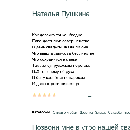
Наталья Пушкина
Как девочка тонка, бледна,
Едва достигнув совершенства,
В день свадьбы знала ли она,
Что вышла замуж за бессмертье,
Что сохранится на века
Там, за супружеским порогом,
Всё то, к чему её рука
В быту коснётся ненароком.
И даже строки письмеца,
...
Категории:
Стихи о любви
Девочка
Замуж
Свадьба
Бе
Позвони мне в утро нашей сва