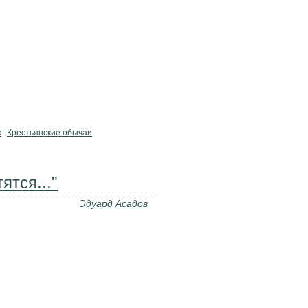
х
Крестьянские обычаи
ятся..."
Эдуард Асадов