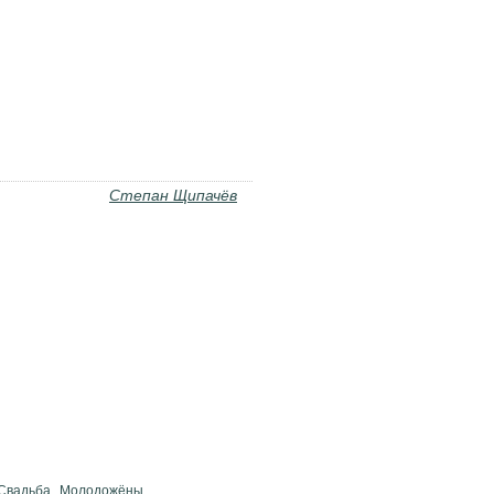
Степан Щипачёв
Свадьба
Молодожёны