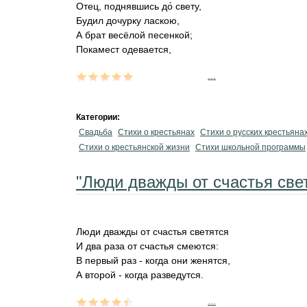
Отец, поднявшись до́ свету,
Будил дочурку ласкою,
А брат весёлой песенкой;
Покамест одевается,
...
Категории:
Свадьба
Стихи о крестьянах
Стихи о русских крестьяна
Стихи о крестьянской жизни
Стихи школьной программы
"Люди дважды от счастья свет
Люди дважды от счастья светятся
И два раза от счастья смеются:
В первый раз - когда они женятся,
А второй - когда разведутся.
...