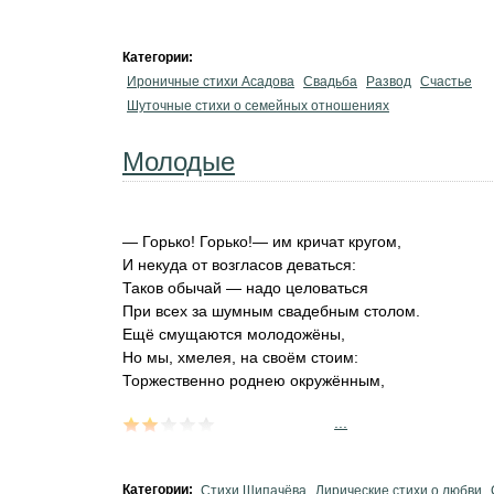
Категории:
Ироничные стихи Асадова
Свадьба
Развод
Счастье
Шуточные стихи о семейных отношениях
Молодые
— Горько! Горько!— им кричат кругом,
И некуда от возгласов деваться:
Таков обычай — надо целоваться
При всех за шумным свадебным столом.
Ещё смущаются молодожёны,
Но мы, хмелея, на своём стоим:
Торжественно роднею окружённым,
...
Категории:
Стихи Щипачёва
Лирические стихи о любви