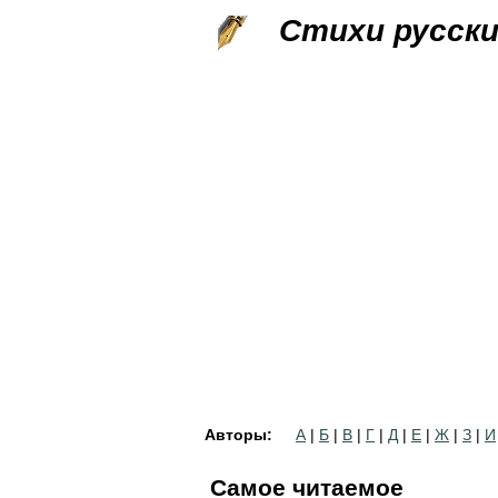
Стихи русск
Авторы:
А
|
Б
|
В
|
Г
|
Д
|
Е
|
Ж
|
З
|
И
Самое читаемое