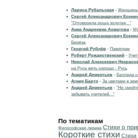
Лариса Рубальская
-
Женщины 
Сергей Александрович Есени
"Отговорила роща золотая..."
Анна Андреевна Ахматова
-
Му
Сергей Александрович Есени
Берёза
Георгий Рублёв
-
Памятник
Роберт Рождественский
-
Учи
Николай Алексеевич Некрасо
на Руси жить хорошо - Русь
Андрей Дементьев
-
Баллада о
Агния Барто
-
За цветами в зим
Андрей Дементьев
-
"Не смейт
забывать учителей..."
По тематикам
Стихи о пр
Философская лирика
Короткие стихи
Cтихи