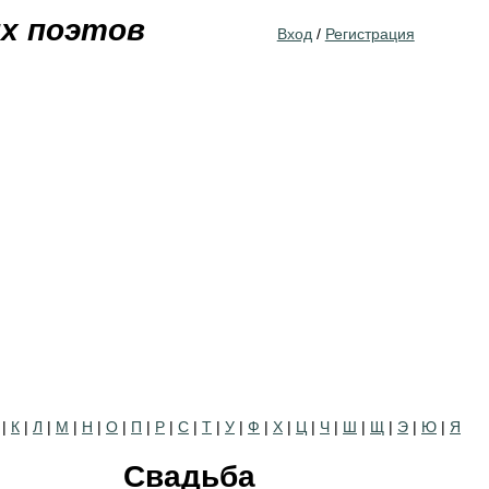
Jump to navigation
их поэтов
Вход
/
Регистрация
|
К
|
Л
|
М
|
Н
|
О
|
П
|
Р
|
С
|
Т
|
У
|
Ф
|
Х
|
Ц
|
Ч
|
Ш
|
Щ
|
Э
|
Ю
|
Я
Свадьба