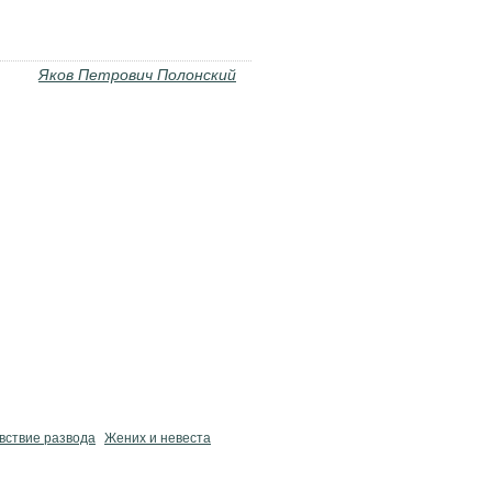
Яков Петрович Полонский
вствие развода
Жених и невеста