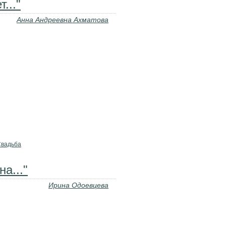
..."
Анна Андреевна Ахматова
вадьба
а..."
Ирина Одоевцева