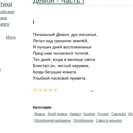
Демон - Часть I
тихи
офские
ские
I
ного
Печальный Демон, дух изгнанья,
More
Летал над грешною землёй,
И лучших дней воспоминанья
Пред ним теснилися толпой;
Тех дней, когда в жилище света
Блистал он, чистый херувим,
н
Когда бегущая комета
Улыбкой ласковой привета
...
Категории:
Демон
Злой демон
Кавказ
Казбек
Грузия
Свадьба
Дл
Ограбление каравана
Ограбление
Смерть жениха