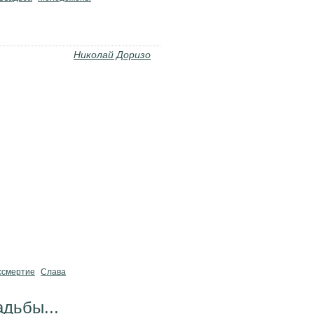
Николай Доризо
ссмертие
Слава
дьбы...