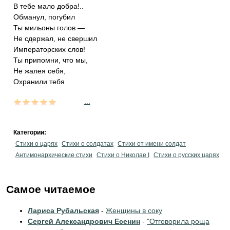
В тебе мало добра!..
Обманул, погубил
Ты мильоны голов —
Не сдержал, не свершил
Императорских слов!
Ты припомни, что мы,
Не жалея себя,
Охранили тебя
...
Категории:
Стихи о царях
Стихи о солдатах
Стихи от имени солдат
Антимонархические стихи
Стихи о Николае I
Стихи о русских царях
Самое читаемое
Лариса Рубальская
-
Женщины в соку
Сергей Александрович Есенин
-
"Отговорила роща