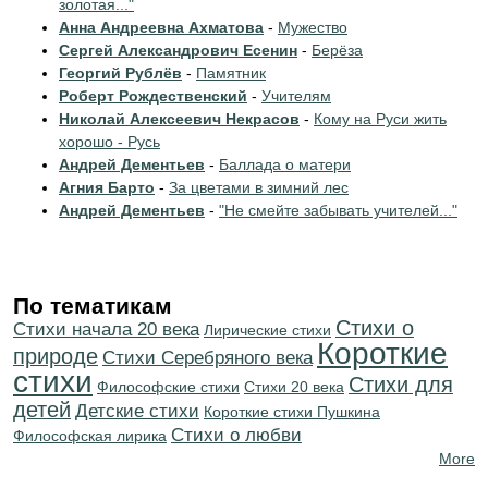
золотая..."
Анна Андреевна Ахматова
-
Мужество
Сергей Александрович Есенин
-
Берёза
Георгий Рублёв
-
Памятник
Роберт Рождественский
-
Учителям
Николай Алексеевич Некрасов
-
Кому на Руси жить
хорошо - Русь
Андрей Дементьев
-
Баллада о матери
Агния Барто
-
За цветами в зимний лес
Андрей Дементьев
-
"Не смейте забывать учителей..."
По тематикам
Стихи о
Cтихи начала 20 века
Лирические стихи
Короткие
природе
Cтихи Серебряного века
стихи
Стихи для
Философские стихи
Стихи 20 века
детей
Детские стихи
Короткие стихи Пушкина
Стихи о любви
Философская лирика
More