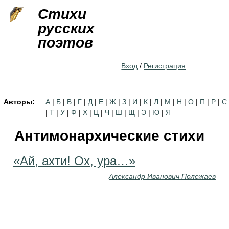
Jump to navigation
Стихи
русских
поэтов
Вход
/
Регистрация
Авторы:
А
|
Б
|
В
|
Г
|
Д
|
Е
|
Ж
|
З
|
И
|
К
|
Л
|
М
|
Н
|
О
|
П
|
Р
|
С
|
Т
|
У
|
Ф
|
Х
|
Ц
|
Ч
|
Ш
|
Щ
|
Э
|
Ю
|
Я
Антимонархические стихи
«Ай, ахти! Ох, ура…»
Александр Иванович Полежаев