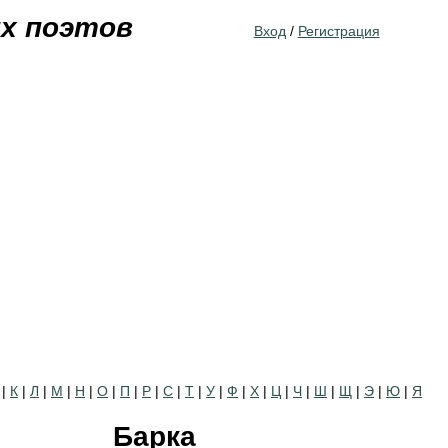
Jump to navigation
их поэтов
Вход
/
Регистрация
|
К
|
Л
|
М
|
Н
|
О
|
П
|
Р
|
С
|
Т
|
У
|
Ф
|
Х
|
Ц
|
Ч
|
Ш
|
Щ
|
Э
|
Ю
|
Я
Барка