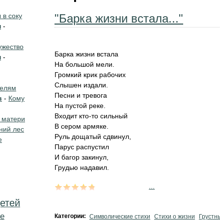
в соку
"Барка жизни встала..."
н
-
жество
Барка жизни встала
н
-
На большой мели.
Громкий крик рабочих
Слышен издали.
телям
Песни и тревога
в
-
Кому
На пустой реке.
Входит кто-то сильный
 матери
В сером армяке.
ний лес
Руль дощатый сдвинул,
е
Парус распустил
И багор закинул,
Грудью надавил.
...
етей
е
Категории:
Символические стихи
Стихи о жизни
Грустн