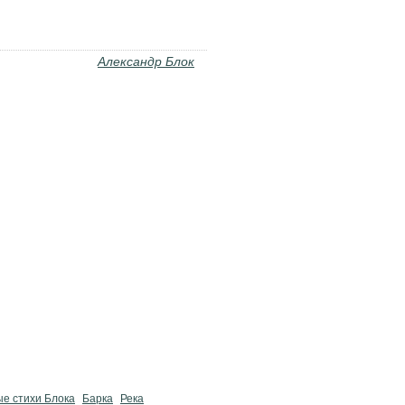
Александр Блок
ые стихи Блока
Барка
Река