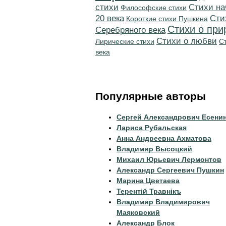
стихи
Cтихи на
Философские стихи
20 века
Cти
Короткие стихи Пушкина
Стихи о при
Серебряного века
Стихи о любви
Лирические стихи
С
века
Популярные авторы
Сергей Александрович Есени
Лариса Рубальская
Анна Андреевна Ахматова
Владимир Высоцкий
Михаил Юрьевич Лермонтов
Александр Сергеевич Пушкин
Марина Цветаева
Терентiй Травнiкъ
Владимир Владимирович
Маяковский
Александр Блок