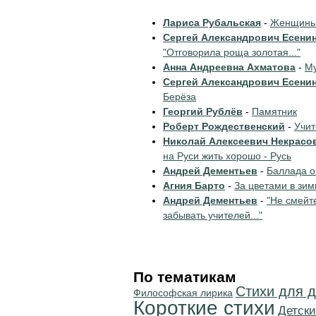
Лариса Рубальская
-
Женщины 
Сергей Александрович Есени
"Отговорила роща золотая..."
Анна Андреевна Ахматова
-
Му
Сергей Александрович Есени
Берёза
Георгий Рублёв
-
Памятник
Роберт Рождественский
-
Учи
Николай Алексеевич Некрасо
на Руси жить хорошо - Русь
Андрей Дементьев
-
Баллада о
Агния Барто
-
За цветами в зим
Андрей Дементьев
-
"Не смейт
забывать учителей..."
По тематикам
Стихи для д
Философская лирика
Короткие стихи
Детски