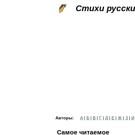
Стихи русск
Авторы:
А
|
Б
|
В
|
Г
|
Д
|
Е
|
Ж
|
З
|
И
Самое читаемое