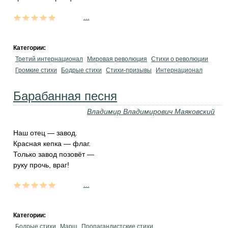
...
Категории:
Третий интернационал
Мировая революция
Стихи о революции
Громкие стихи
Бодрые стихи
Стихи-призывы
Интернационал
Барабанная песня
Владимир Владимирович Маяковский
Наш отец — завод.
Красная кепка — флаг.
Только завод позовёт —
руку прочь, враг!
...
Категории:
Бодрые стихи
Марш
Пропагандистские стихи