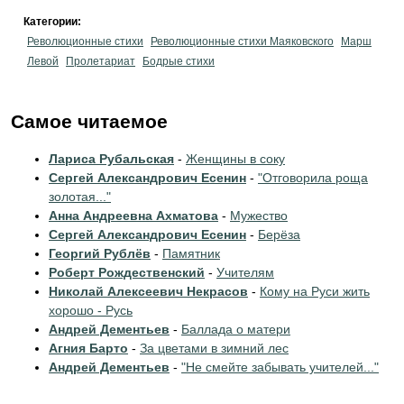
Категории:
Революционные стихи
Революционные стихи Маяковского
Марш
Левой
Пролетариат
Бодрые стихи
Самое читаемое
Лариса Рубальская
-
Женщины в соку
Сергей Александрович Есенин
-
"Отговорила роща
золотая..."
Анна Андреевна Ахматова
-
Мужество
Сергей Александрович Есенин
-
Берёза
Георгий Рублёв
-
Памятник
Роберт Рождественский
-
Учителям
Николай Алексеевич Некрасов
-
Кому на Руси жить
хорошо - Русь
Андрей Дементьев
-
Баллада о матери
Агния Барто
-
За цветами в зимний лес
Андрей Дементьев
-
"Не смейте забывать учителей..."