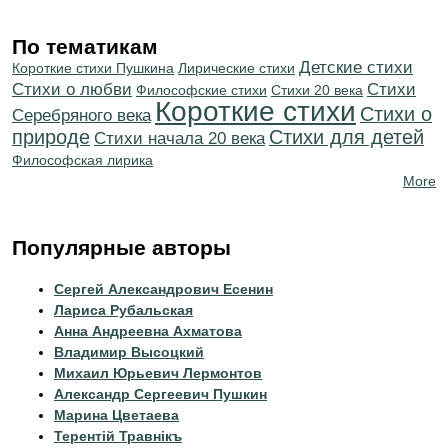
По тематикам
Детские стихи
Короткие стихи Пушкина
Лирические стихи
Стихи о любви
Cтихи
Философские стихи
Стихи 20 века
Короткие стихи
Стихи о
Серебряного века
природе
Стихи для детей
Cтихи начала 20 века
Философская лирика
More
Популярные авторы
Сергей Александрович Есенин
Лариса Рубальская
Анна Андреевна Ахматова
Владимир Высоцкий
Михаил Юрьевич Лермонтов
Александр Сергеевич Пушкин
Марина Цветаева
Терентiй Травнiкъ