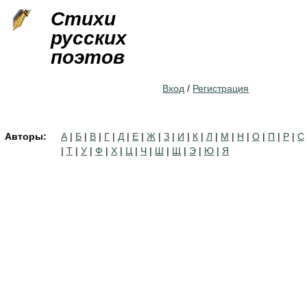
Jump to navigation
Стихи
русских
поэтов
Вход
/
Регистрация
Авторы:
А
|
Б
|
В
|
Г
|
Д
|
Е
|
Ж
|
З
|
И
|
К
|
Л
|
М
|
Н
|
О
|
П
|
Р
|
С
|
Т
|
У
|
Ф
|
Х
|
Ц
|
Ч
|
Ш
|
Щ
|
Э
|
Ю
|
Я