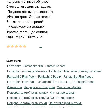
Напомнил снимок облаков.
Смотрел его давным-давно,
(Позднее ленты про слонов*)
«Фантагиро». Он назывался.
Великолепный сериал!
Незабываемым остался!
Фрагмент его. Где оживал
Один герой. Никто иной
...
Категории:
Fantaghirò
Fantaghirò film
Fantaghirò cast
Fantaghirò miniserie televisiva
Fantaghirò Mini serie
Fantaghirò Poem
Fantaghirò Film Poem
Fantaghirò Poetry
Fantaghirò Film Poetry
Fantaghirò Literature
Fantaghirò Film Literature
Fantaghirò Read
Фантагиро
Пещера золотой розы
Фантагиро фильм
Пещера золотой розы фильм
Фантагиро сериал
Пещера золотой розы сериал
Фантагиро стихи
Пещера золотой розы стихи
Фантагиро фильм стихи