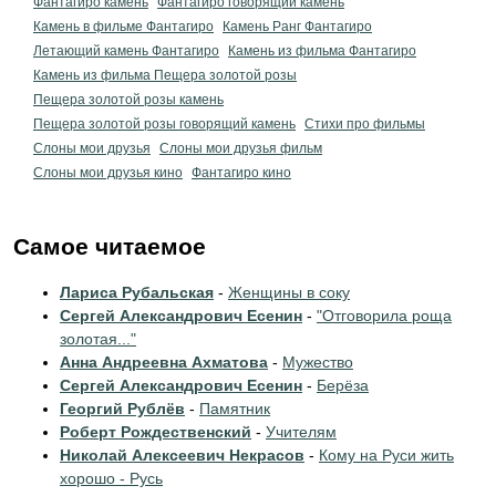
Фантагиро камень
Фантагиро говорящий камень
Камень в фильме Фантагиро
Камень Ранг Фантагиро
Летающий камень Фантагиро
Камень из фильма Фантагиро
Камень из фильма Пещера золотой розы
Пещера золотой розы камень
Пещера золотой розы говорящий камень
Стихи про фильмы
Слоны мои друзья
Слоны мои друзья фильм
Слоны мои друзья кино
Фантагиро кино
Самое читаемое
Лариса Рубальская
-
Женщины в соку
Сергей Александрович Есенин
-
"Отговорила роща
золотая..."
Анна Андреевна Ахматова
-
Мужество
Сергей Александрович Есенин
-
Берёза
Георгий Рублёв
-
Памятник
Роберт Рождественский
-
Учителям
Николай Алексеевич Некрасов
-
Кому на Руси жить
хорошо - Русь