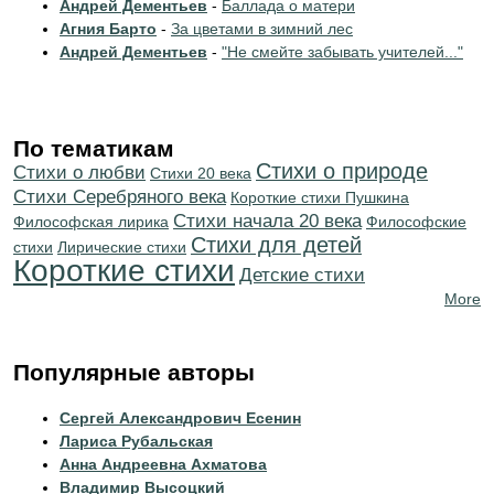
Андрей Дементьев
-
Баллада о матери
Агния Барто
-
За цветами в зимний лес
Андрей Дементьев
-
"Не смейте забывать учителей..."
По тематикам
Стихи о природе
Стихи о любви
Стихи 20 века
Cтихи Серебряного века
Короткие стихи Пушкина
Cтихи начала 20 века
Философская лирика
Философские
Стихи для детей
стихи
Лирические стихи
Короткие стихи
Детские стихи
More
Популярные авторы
Сергей Александрович Есенин
Лариса Рубальская
Анна Андреевна Ахматова
Владимир Высоцкий