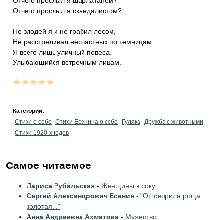
Отчего прослыл я шарлатаном?
Отчего прослыл я скандалистом?
Не злодей я и не грабил лесом,
Не расстреливал несчастных по темницам.
Я всего лишь уличный повеса,
Улыбающийся встречным лицам.
...
Категории:
Стихи о себе
Стихи Есенина о себе
Гуляка
Дружба с животными
Стихи 1920-х годов
Самое читаемое
Лариса Рубальская
-
Женщины в соку
Сергей Александрович Есенин
-
"Отговорила роща
золотая..."
Анна Андреевна Ахматова
-
Мужество