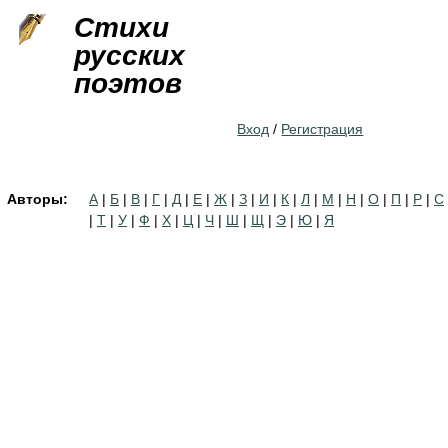
Jump to navigation
Стихи
русских
поэтов
Вход
/
Регистрация
Авторы:
А
|
Б
|
В
|
Г
|
Д
|
Е
|
Ж
|
З
|
И
|
К
|
Л
|
М
|
Н
|
О
|
П
|
Р
|
С
|
Т
|
У
|
Ф
|
Х
|
Ц
|
Ч
|
Ш
|
Щ
|
Э
|
Ю
|
Я