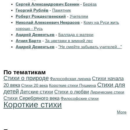
Сергей Александрович Есенин
-
Берёза
Георгий Рублёв
-
Памятник
Роберт Рождественский
-
Учителям
Николай Алексеевич Некрасов
-
Кому на Руси жить
хорошо - Русь
Андрей Дементьев
-
Баллада о матери
Агния Барто
-
За цветами в зимний лес
Андрей Дементьев
-
"Не смейте забывать учителей..."
По тематикам
Стихи о природе
Cтихи начала
Философская лирика
Стихи для
20 века
Стихи 20 века
Короткие стихи Пушкина
детей
Детские стихи
Стихи о любви
Лирические стихи
Cтихи Серебряного века
Философские стихи
Короткие стихи
More