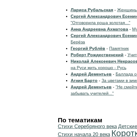
Лариса Рубальская
-
Женщины 
Сергей Александрович Есени
"Отговорила роща золотая..."
Анна Андреевна Ахматова
-
Му
Сергей Александрович Есени
Берёза
Георгий Рублёв
-
Памятник
Роберт Рождественский
-
Учи
Николай Алексеевич Некрасо
на Руси жить хорошо - Русь
Андрей Дементьев
-
Баллада о
Агния Барто
-
За цветами в зим
Андрей Дементьев
-
"Не смейт
забывать учителей..."
По тематикам
Cтихи Серебряного века
Детские
Корот
Cтихи начала 20 века