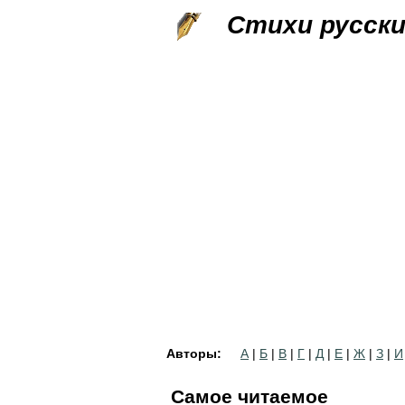
Стихи русск
Авторы:
А
|
Б
|
В
|
Г
|
Д
|
Е
|
Ж
|
З
|
И
Самое читаемое