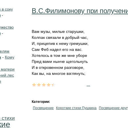
в соку
В.С.Филимонову при получени
н
-
жество
Вам музы, милые старушки,
н
-
Колпак связали в добрый час,
И, прицепив к нему гремушки,
Сам Феб надел его на вас.
телям
Хотелось в том же мне уборе
в
-
Кому
Пред вами нынче щегольнуть
И в откровенном разговоре,
 матери
Как вы, на многое взглянуть;
ний лес
е
...
Категории:
Посвящение
Короткие стихи Пушкина
Посвящение друг
 стихи
кие