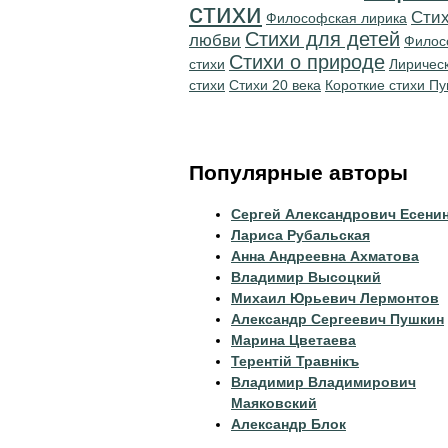
стихи
Стих
Философская лирика
Стихи для детей
любви
Филос
Стихи о природе
стихи
Лиричес
стихи
Стихи 20 века
Короткие стихи П
Популярные авторы
Сергей Александрович Есени
Лариса Рубальская
Анна Андреевна Ахматова
Владимир Высоцкий
Михаил Юрьевич Лермонтов
Александр Сергеевич Пушкин
Марина Цветаева
Терентiй Травнiкъ
Владимир Владимирович
Маяковский
Александр Блок