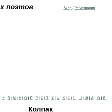
Jump to navigation
их поэтов
Вход
/
Регистрация
|
К
|
Л
|
М
|
Н
|
О
|
П
|
Р
|
С
|
Т
|
У
|
Ф
|
Х
|
Ц
|
Ч
|
Ш
|
Щ
|
Э
|
Ю
|
Я
Колпак