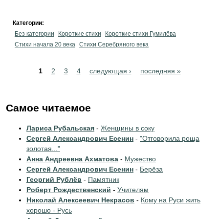
Категории:
Без категории
Короткие стихи
Короткие стихи Гумилёва
Cтихи начала 20 века
Cтихи Серебряного века
Pages
1
2
3
4
следующая ›
последняя »
Самое читаемое
Лариса Рубальская
-
Женщины в соку
Сергей Александрович Есенин
-
"Отговорила роща
золотая..."
Анна Андреевна Ахматова
-
Мужество
Сергей Александрович Есенин
-
Берёза
Георгий Рублёв
-
Памятник
Роберт Рождественский
-
Учителям
Николай Алексеевич Некрасов
-
Кому на Руси жить
хорошо - Русь