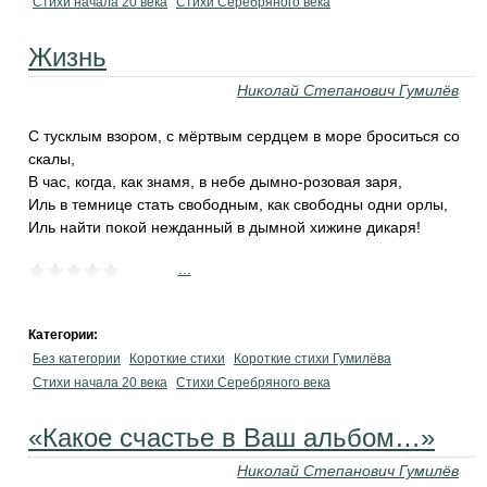
Cтихи начала 20 века
Cтихи Серебряного века
Жизнь
Николай Степанович Гумилёв
С тусклым взором, с мёртвым сердцем в море броситься со
скалы,
В час, когда, как знамя, в небе дымно-розовая заря,
Иль в темнице стать свободным, как свободны одни орлы,
Иль найти покой нежданный в дымной хижине дикаря!
...
Категории:
Без категории
Короткие стихи
Короткие стихи Гумилёва
Cтихи начала 20 века
Cтихи Серебряного века
«Какое счастье в Ваш альбом…»
Николай Степанович Гумилёв