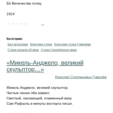
Её Величества полку.
1914
...
Категории:
Без категории
Короткие стихи
Короткие стихи Гумилёва
Cтихи начала 20 века
Cтихи Серебряного века
«Микель-Анджело, великий
скульптор…»
Николай Степанович Гумилёв
Микель-Анджело, великий скульптор,
Чистые линии лба изваял.
Светлый, ласкающий, пламенный взор
Сам Рафаэль в минуты восторга писал.