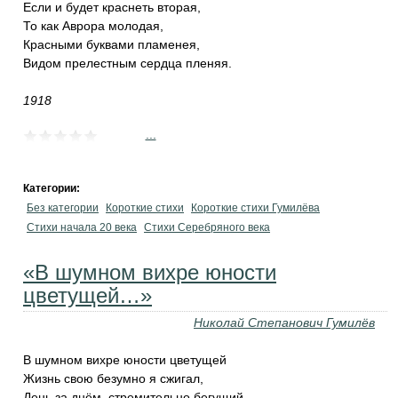
Если и будет краснеть вторая,
То как Аврора молодая,
Красными буквами пламенея,
Видом прелестным сердца пленяя.
1918
...
Категории:
Без категории
Короткие стихи
Короткие стихи Гумилёва
Cтихи начала 20 века
Cтихи Серебряного века
«В шумном вихре юности
цветущей…»
Николай Степанович Гумилёв
В шумном вихре юности цветущей
Жизнь свою безумно я сжигал,
День за днём, стремительно бегущий,