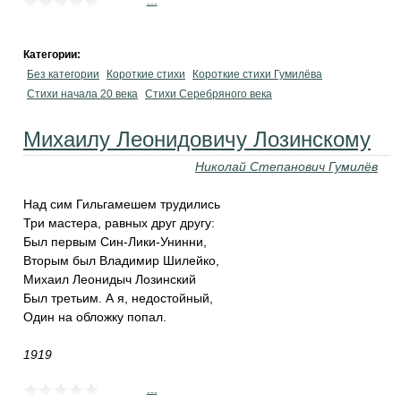
...
Категории:
Без категории
Короткие стихи
Короткие стихи Гумилёва
Cтихи начала 20 века
Cтихи Серебряного века
Михаилу Леонидовичу Лозинскому
Николай Степанович Гумилёв
Над сим Гильгамешем трудились
Три мастера, равных друг другу:
Был первым Син-Лики-Унинни,
Вторым был Владимир Шилейко,
Михаил Леонидыч Лозинский
Был третьим. А я, недостойный,
Один на обложку попал.
1919
...