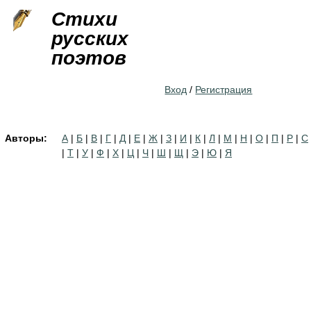
Jump to navigation
Стихи
русских
поэтов
Вход
/
Регистрация
Авторы:
А
|
Б
|
В
|
Г
|
Д
|
Е
|
Ж
|
З
|
И
|
К
|
Л
|
М
|
Н
|
О
|
П
|
Р
|
С
|
Т
|
У
|
Ф
|
Х
|
Ц
|
Ч
|
Ш
|
Щ
|
Э
|
Ю
|
Я