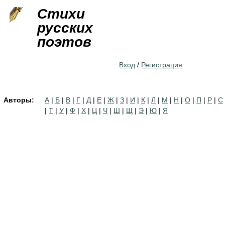
Jump to navigation
Стихи
русских
поэтов
Вход
/
Регистрация
Авторы:
А
|
Б
|
В
|
Г
|
Д
|
Е
|
Ж
|
З
|
И
|
К
|
Л
|
М
|
Н
|
О
|
П
|
Р
|
С
|
Т
|
У
|
Ф
|
Х
|
Ц
|
Ч
|
Ш
|
Щ
|
Э
|
Ю
|
Я