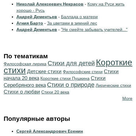
Николай Алексеевич Некрасов
-
Кому на Руси жить
хорошо - Русь
Андрей Дементьев
-
Баллада о матери
Агния Барто
-
За цветами в зимний лес
Андрей Дементьев
-
"Не смейте забывать учителей..."
По тематикам
Короткие
Стихи для детей
Философская лирика
стихи
Детские стихи
Cтихи
Философские стихи
начала 20 века
Cтихи
Короткие стихи Пушкина
Стихи о природе
Серебряного века
Лирические стихи
Стихи о любви
Стихи 20 века
More
Популярные авторы
Сергей Александрович Есенин