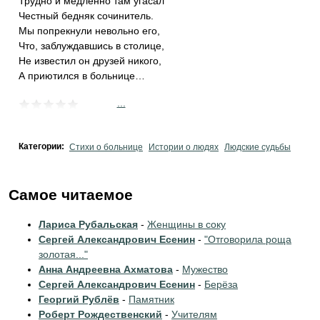
Трудно и медленно там угасал
Честный бедняк сочинитель.
Мы попрекнули невольно его,
Что, заблуждавшись в столице,
Не известил он друзей никого,
А приютился в больнице…
...
Категории:
Стихи о больнице
Истории о людях
Людские судьбы
Самое читаемое
Лариса Рубальская
-
Женщины в соку
Сергей Александрович Есенин
-
"Отговорила роща
золотая..."
Анна Андреевна Ахматова
-
Мужество
Сергей Александрович Есенин
-
Берёза
Георгий Рублёв
-
Памятник
Роберт Рождественский
-
Учителям