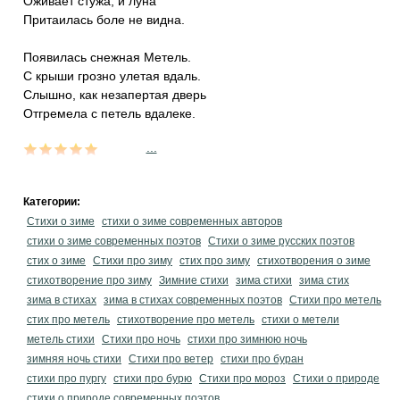
Оживает стужа, и луна
Притаилась боле не видна.
Появилась снежная Метель.
С крыши грозно улетая вдаль.
Слышно, как незапертая дверь
Отгремела с петель вдалеке.
...
Категории:
Стихи о зиме
стихи о зиме современных авторов
стихи о зиме современных поэтов
Стихи о зиме русских поэтов
стих о зиме
Стихи про зиму
стих про зиму
стихотворения о зиме
стихотворение про зиму
Зимние стихи
зима стихи
зима стих
зима в стихах
зима в стихах современных поэтов
Стихи про метель
стих про метель
стихотворение про метель
стихи о метели
метель стихи
Стихи про ночь
стихи про зимнюю ночь
зимняя ночь стихи
Стихи про ветер
стихи про буран
стихи про пургу
стихи про бурю
Стихи про мороз
Стихи о природе
стихи о природе современных поэтов