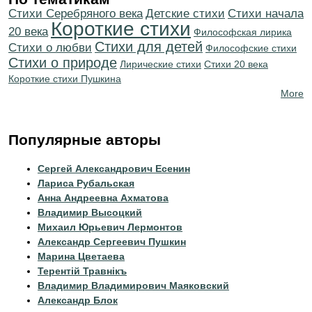
Cтихи Серебряного века
Детские стихи
Cтихи начала
Короткие стихи
20 века
Философская лирика
Стихи для детей
Стихи о любви
Философские стихи
Стихи о природе
Лирические стихи
Стихи 20 века
Короткие стихи Пушкина
More
Популярные авторы
Сергей Александрович Есенин
Лариса Рубальская
Анна Андреевна Ахматова
Владимир Высоцкий
Михаил Юрьевич Лермонтов
Александр Сергеевич Пушкин
Марина Цветаева
Терентiй Травнiкъ
Владимир Владимирович Маяковский
Александр Блок