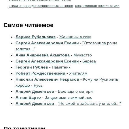
стихи о природе современных авторов
современная поэзия стихи
Самое читаемое
Лариса Рубальская
-
Женщины в соку
Сергей Александрович Есенин
-
"Отговорила роща
золотая..."
Анна Андреевна Ахматова
-
Мужество
Сергей Александрович Есенин
-
Берёза
Георгий Рублёв
-
Памятник
Роберт Рождественский
-
Учителям
Николай Алексеевич Некрасов
-
Кому на Руси жить
хорошо - Русь
Андрей Дементьев
-
Баллада о матери
Агния Барто
-
За цветами в зимний лес
Андрей Дементьев
-
"Не смейте забывать учителей..."
По тематикам