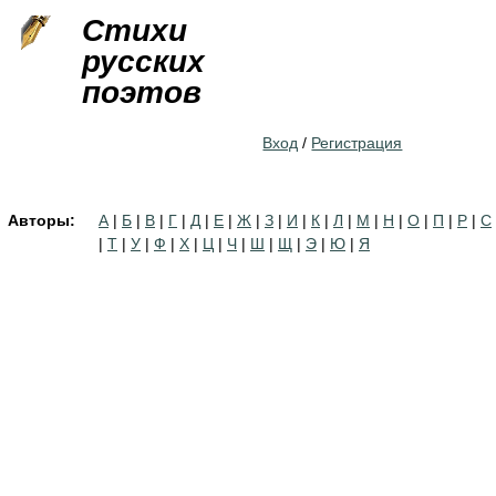
Jump to navigation
Стихи
русских
поэтов
Вход
/
Регистрация
Авторы:
А
|
Б
|
В
|
Г
|
Д
|
Е
|
Ж
|
З
|
И
|
К
|
Л
|
М
|
Н
|
О
|
П
|
Р
|
С
|
Т
|
У
|
Ф
|
Х
|
Ц
|
Ч
|
Ш
|
Щ
|
Э
|
Ю
|
Я