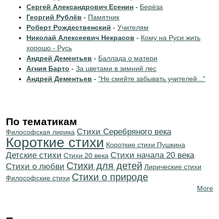
Сергей Александрович Есенин
-
Берёза
Георгий Рублёв
-
Памятник
Роберт Рождественский
-
Учителям
Николай Алексеевич Некрасов
-
Кому на Руси жить
хорошо - Русь
Андрей Дементьев
-
Баллада о матери
Агния Барто
-
За цветами в зимний лес
Андрей Дементьев
-
"Не смейте забывать учителей..."
По тематикам
Cтихи Серебряного века
Философская лирика
Короткие стихи
Короткие стихи Пушкина
Детские стихи
Cтихи начала 20 века
Стихи 20 века
Стихи для детей
Стихи о любви
Лирические стихи
Стихи о природе
Философские стихи
More