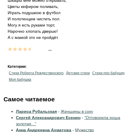
Шкафы мне можно открывать,
Цветы кефиром поливать,
Играть подушкою в футбол
И полотенцем чистить пол.
Могу я есть руками торт,
Нарочно хлопать дверью!
А с мамой это не пройдёт.
...
Категории:
Стихи Роберта Рождественского
Детские стихи
Стихи про бабушку
Моя бабушка
Самое читаемое
Лариса Рубальская
-
Женщины в соку
Сергей Александрович Есенин
-
"Отговорила роща
золотая..."
Анна Андреевна Ахматова
-
Мужество