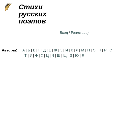
Jump to navigation
Стихи
русских
поэтов
Вход
/
Регистрация
Авторы:
А
|
Б
|
В
|
Г
|
Д
|
Е
|
Ж
|
З
|
И
|
К
|
Л
|
М
|
Н
|
О
|
П
|
Р
|
С
|
Т
|
У
|
Ф
|
Х
|
Ц
|
Ч
|
Ш
|
Щ
|
Э
|
Ю
|
Я