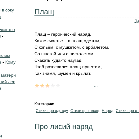
в соку
Плащ
н
-
В
жество
Плащ – героический наряд.
н
-
Какое счастье – в плащ одетым,
С копьём, с мушкетом, с арбалетом,
Со шпагой или с пистолетом
телям
Скакать куда-то наугад,
в
-
Кому
Чтоб развевался плащ при этом,
Как знамя, шумен и крылат.
 матери
ний лес
...
е
Категории:
Стихи про одежду
Стихи про плащ
Наряд
Стихи про о
Про лисий наряд
и