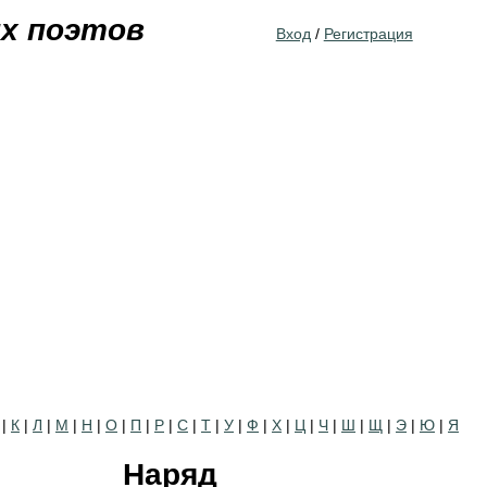
Jump to navigation
их поэтов
Вход
/
Регистрация
|
К
|
Л
|
М
|
Н
|
О
|
П
|
Р
|
С
|
Т
|
У
|
Ф
|
Х
|
Ц
|
Ч
|
Ш
|
Щ
|
Э
|
Ю
|
Я
Наряд