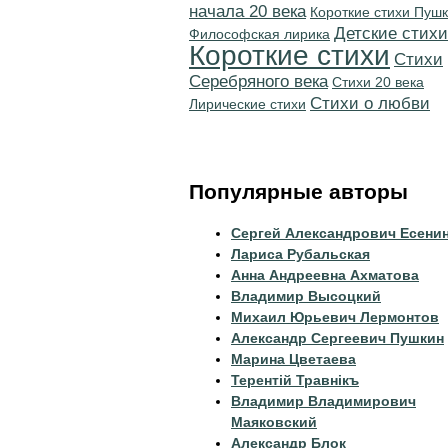
начала 20 века
Короткие стихи Пуш
Детские стихи
Философская лирика
Короткие стихи
Cтихи
Серебряного века
Стихи 20 века
Стихи о любви
Лирические стихи
Популярные авторы
Сергей Александрович Есени
Лариса Рубальская
Анна Андреевна Ахматова
Владимир Высоцкий
Михаил Юрьевич Лермонтов
Александр Сергеевич Пушкин
Марина Цветаева
Терентiй Травнiкъ
Владимир Владимирович
Маяковский
Александр Блок