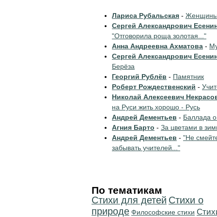
Лариса Рубальская
-
Женщины 
Сергей Александрович Есени
"Отговорила роща золотая..."
Анна Андреевна Ахматова
-
Му
Сергей Александрович Есени
Берёза
Георгий Рублёв
-
Памятник
Роберт Рождественский
-
Учи
Николай Алексеевич Некрасо
на Руси жить хорошо - Русь
Андрей Дементьев
-
Баллада о
Агния Барто
-
За цветами в зим
Андрей Дементьев
-
"Не смейт
забывать учителей..."
По тематикам
Стихи для детей
Стихи о
природе
Cтих
Философские стихи