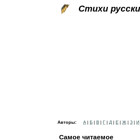
Стихи русск
Авторы:
А
|
Б
|
В
|
Г
|
Д
|
Е
|
Ж
|
З
|
И
Самое читаемое