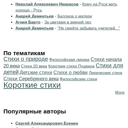
Николай Алексеевич Некрасов
-
Кому на Руси жить
хорошо - Русь
Андрей Дементьев
-
Баллада о матери
Агния Барто
-
За цветами в зимний лес
Андрей Дементьев
-
"Не смейте забывать учителей..."
По тематикам
Стихи о природе
Cтихи начала
Философская лирика
Стихи для
20 века
Стихи 20 века
Короткие стихи Пушкина
детей
Детские стихи
Стихи о любви
Лирические стихи
Cтихи Серебряного века
Философские стихи
Короткие стихи
More
Популярные авторы
Сергей Александрович Есенин