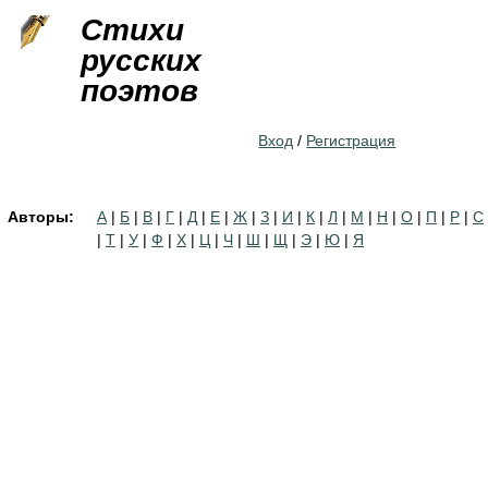
Jump to navigation
Стихи
русских
поэтов
Вход
/
Регистрация
Авторы:
А
|
Б
|
В
|
Г
|
Д
|
Е
|
Ж
|
З
|
И
|
К
|
Л
|
М
|
Н
|
О
|
П
|
Р
|
С
|
Т
|
У
|
Ф
|
Х
|
Ц
|
Ч
|
Ш
|
Щ
|
Э
|
Ю
|
Я