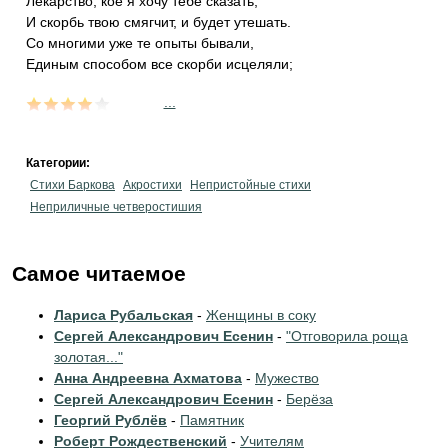
Лекарство, кое я хочу тебе сказать,
И скорбь твою смягчит, и будет утешать.
Со многими уже те опыты бывали,
Единым способом все скорби исцеляли;
...
Категории:
Стихи Баркова
Акростихи
Непристойные стихи
Неприличные четверостишия
Самое читаемое
Лариса Рубальская
-
Женщины в соку
Сергей Александрович Есенин
-
"Отговорила роща
золотая..."
Анна Андреевна Ахматова
-
Мужество
Сергей Александрович Есенин
-
Берёза
Георгий Рублёв
-
Памятник
Роберт Рождественский
-
Учителям