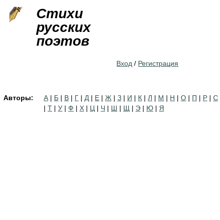
Jump to navigation
Стихи
русских
поэтов
Вход
/
Регистрация
Авторы:
А
|
Б
|
В
|
Г
|
Д
|
Е
|
Ж
|
З
|
И
|
К
|
Л
|
М
|
Н
|
О
|
П
|
Р
|
С
|
Т
|
У
|
Ф
|
Х
|
Ц
|
Ч
|
Ш
|
Щ
|
Э
|
Ю
|
Я