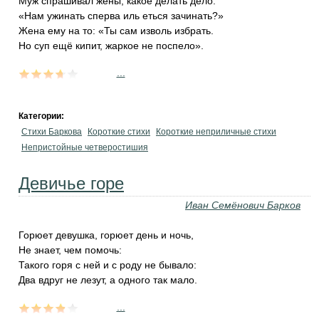
Муж спрашивал жены, какое делать дело:
«Нам ужинать сперва иль еться зачинать?»
Жена ему на то: «Ты сам изволь избрать.
Но суп ещё кипит, жаркое не поспело».
...
Категории:
Стихи Баркова
Короткие стихи
Короткие неприличные стихи
Непристойные четверостишия
Девичье горе
Иван Семёнович Барков
Горюет девушка, горюет день и ночь,
Не знает, чем помочь:
Такого горя с ней и с роду не бывало:
Два вдруг не лезут, а одного так мало.
...