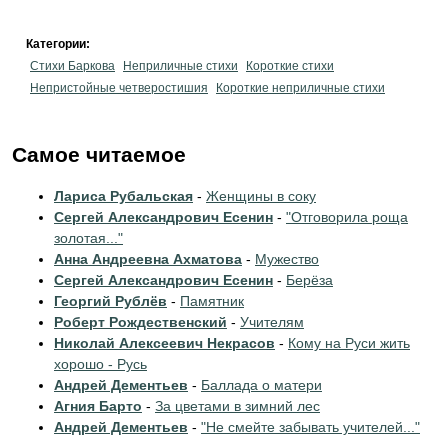
Категории:
Стихи Баркова
Неприличные стихи
Короткие стихи
Непристойные четверостишия
Короткие неприличные стихи
Самое читаемое
Лариса Рубальская
-
Женщины в соку
Сергей Александрович Есенин
-
"Отговорила роща
золотая..."
Анна Андреевна Ахматова
-
Мужество
Сергей Александрович Есенин
-
Берёза
Георгий Рублёв
-
Памятник
Роберт Рождественский
-
Учителям
Николай Алексеевич Некрасов
-
Кому на Руси жить
хорошо - Русь
Андрей Дементьев
-
Баллада о матери
Агния Барто
-
За цветами в зимний лес
Андрей Дементьев
-
"Не смейте забывать учителей..."