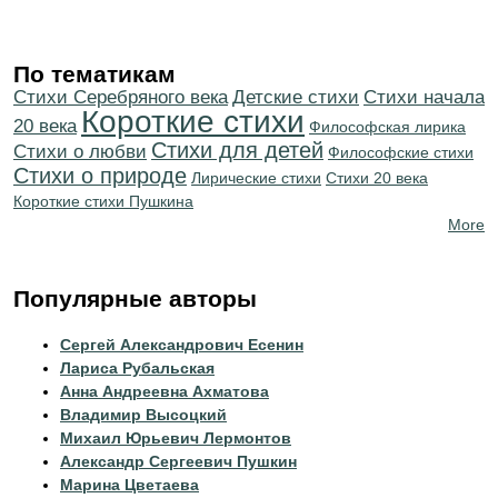
По тематикам
Cтихи Серебряного века
Детские стихи
Cтихи начала
Короткие стихи
20 века
Философская лирика
Стихи для детей
Стихи о любви
Философские стихи
Стихи о природе
Лирические стихи
Стихи 20 века
Короткие стихи Пушкина
More
Популярные авторы
Сергей Александрович Есенин
Лариса Рубальская
Анна Андреевна Ахматова
Владимир Высоцкий
Михаил Юрьевич Лермонтов
Александр Сергеевич Пушкин
Марина Цветаева