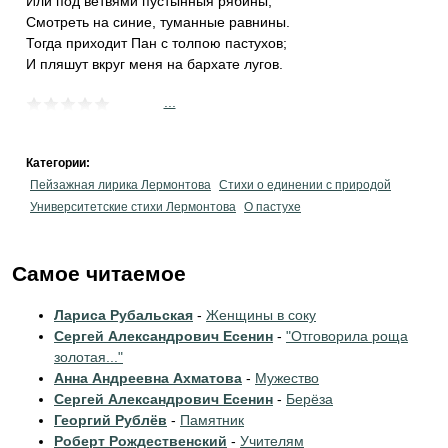
Или под ветвями пустынныя рябины,
Смотреть на синие, туманные равнины.
Тогда приходит Пан с толпою пастухов;
И пляшут вкруг меня на бархате лугов.
...
Категории:
Пейзажная лирика Лермонтова
Стихи о единении с природой
Университетские стихи Лермонтова
О пастухе
Самое читаемое
Лариса Рубальская
-
Женщины в соку
Сергей Александрович Есенин
-
"Отговорила роща
золотая..."
Анна Андреевна Ахматова
-
Мужество
Сергей Александрович Есенин
-
Берёза
Георгий Рублёв
-
Памятник
Роберт Рождественский
-
Учителям