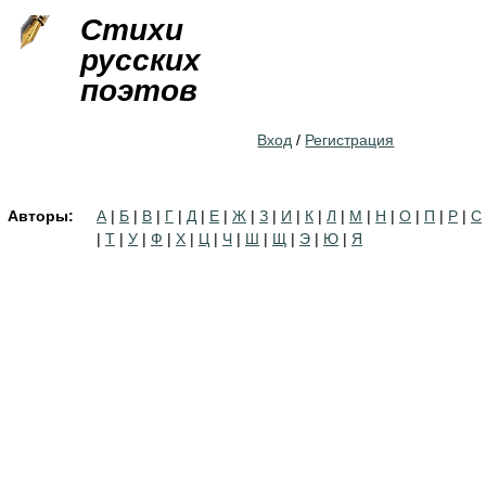
Jump to navigation
Стихи
русских
поэтов
Вход
/
Регистрация
Авторы:
А
|
Б
|
В
|
Г
|
Д
|
Е
|
Ж
|
З
|
И
|
К
|
Л
|
М
|
Н
|
О
|
П
|
Р
|
С
|
Т
|
У
|
Ф
|
Х
|
Ц
|
Ч
|
Ш
|
Щ
|
Э
|
Ю
|
Я