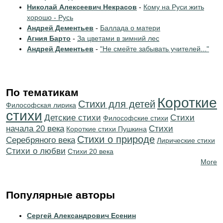
Николай Алексеевич Некрасов
-
Кому на Руси жить
хорошо - Русь
Андрей Дементьев
-
Баллада о матери
Агния Барто
-
За цветами в зимний лес
Андрей Дементьев
-
"Не смейте забывать учителей..."
По тематикам
Короткие
Стихи для детей
Философская лирика
стихи
Детские стихи
Cтихи
Философские стихи
начала 20 века
Cтихи
Короткие стихи Пушкина
Стихи о природе
Серебряного века
Лирические стихи
Стихи о любви
Стихи 20 века
More
Популярные авторы
Сергей Александрович Есенин