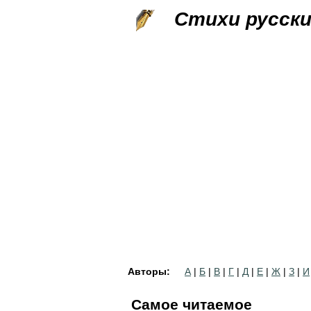
Стихи русск
Авторы:
А
|
Б
|
В
|
Г
|
Д
|
Е
|
Ж
|
З
|
И
Самое читаемое