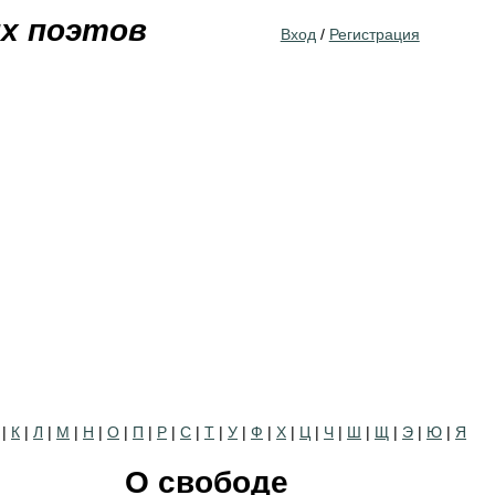
Jump to navigation
их поэтов
Вход
/
Регистрация
|
К
|
Л
|
М
|
Н
|
О
|
П
|
Р
|
С
|
Т
|
У
|
Ф
|
Х
|
Ц
|
Ч
|
Ш
|
Щ
|
Э
|
Ю
|
Я
О свободе