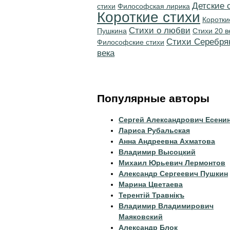
Детские 
стихи
Философская лирика
Короткие стихи
Коротки
Стихи о любви
Пушкина
Стихи 20 в
Cтихи Серебря
Философские стихи
века
Популярные авторы
Сергей Александрович Есени
Лариса Рубальская
Анна Андреевна Ахматова
Владимир Высоцкий
Михаил Юрьевич Лермонтов
Александр Сергеевич Пушкин
Марина Цветаева
Терентiй Травнiкъ
Владимир Владимирович
Маяковский
Александр Блок