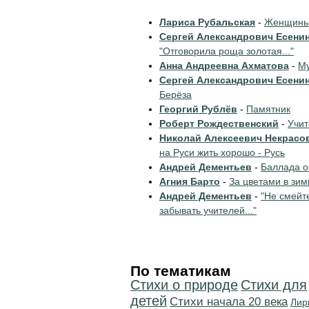
Лариса Рубальская
-
Женщины 
Сергей Александрович Есени
"Отговорила роща золотая..."
Анна Андреевна Ахматова
-
Му
Сергей Александрович Есени
Берёза
Георгий Рублёв
-
Памятник
Роберт Рождественский
-
Учи
Николай Алексеевич Некрасо
на Руси жить хорошо - Русь
Андрей Дементьев
-
Баллада о
Агния Барто
-
За цветами в зим
Андрей Дементьев
-
"Не смейт
забывать учителей..."
По тематикам
Стихи о природе
Стихи для
детей
Cтихи начала 20 века
Лир