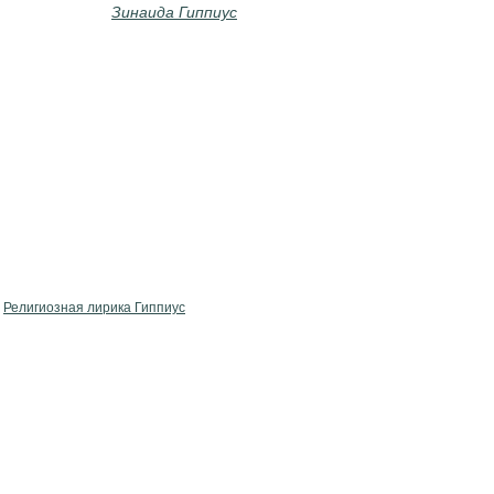
Зинаида Гиппиус
Религиозная лирика Гиппиус