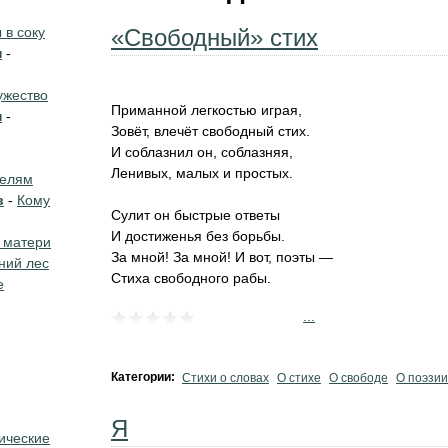
в соку
«Свободный» стих
н
-
жество
Приманной легкостью играя,
н
-
Зовёт, влечёт свободный стих.
И соблазнил он, соблазняя,
Ленивых, малых и простых.
телям
в
-
Кому
Сулит он быстрые ответы
И достиженья без борьбы.
 матери
За мной! За мной! И вот, поэты —
ний лес
Стиха свободного рабы.
е
...
Категории:
Стихи о словах
О стихе
О свободе
О поэзии
Я
ические