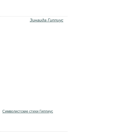
Зинаида Гиппиус
Символистские стихи Гиппиус