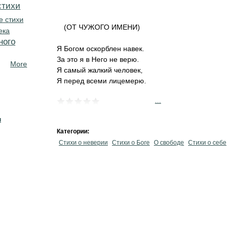
стихи
е стихи
(ОТ ЧУЖОГО ИМЕНИ)
ека
ного
Я Богом оскорблен навек.
За это я в Него не верю.
More
Я самый жалкий человек,
Я перед всеми лицемерю.
...
н
Категории:
Стихи о неверии
Стихи о Боге
О свободе
Стихи о себе