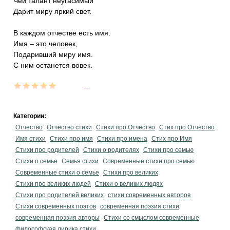
Чей талант неугасимый
Дарит миру яркий свет.
В каждом отчестве есть имя.
Имя – это человек,
Подаривший миру имя.
С ним останется вовек.
...
Категории:
Отчество
Отчество стихи
Стихи про Отчество
Стих про Отчество
Имя стихи
Стихи про имя
Стихи про имена
Стих про Имя
Стихи про родителей
Стихи о родителях
Стихи про семью
Стихи о семье
Семья стихи
Современные стихи про семью
Современные стихи о семье
Стихи про великих
Стихи про великих людей
Стихи о великих людях
Стихи про родителей великих
стихи современных авторов
Стихи современных поэтов
современная поэзия стихи
современная поэзия авторы
Стихи со смыслом современные
философская лирика стихи