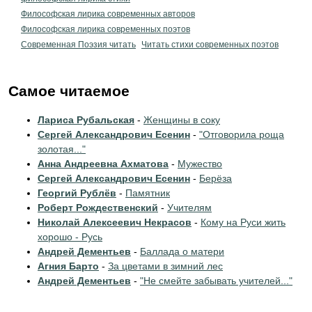
Философская лирика современных авторов
Философская лирика современных поэтов
Современная Поэзия читать
Читать стихи современных поэтов
Самое читаемое
Лариса Рубальская
-
Женщины в соку
Сергей Александрович Есенин
-
"Отговорила роща
золотая..."
Анна Андреевна Ахматова
-
Мужество
Сергей Александрович Есенин
-
Берёза
Георгий Рублёв
-
Памятник
Роберт Рождественский
-
Учителям
Николай Алексеевич Некрасов
-
Кому на Руси жить
хорошо - Русь
Андрей Дементьев
-
Баллада о матери
Агния Барто
-
За цветами в зимний лес
Андрей Дементьев
-
"Не смейте забывать учителей..."