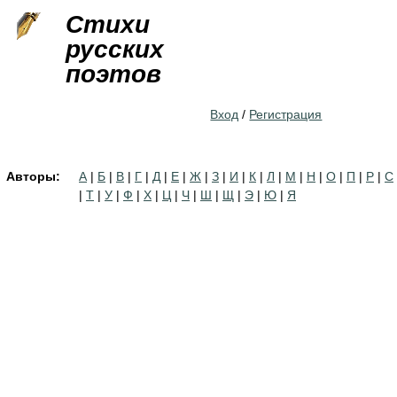
Jump to navigation
Стихи
русских
поэтов
Вход
/
Регистрация
Авторы:
А
|
Б
|
В
|
Г
|
Д
|
Е
|
Ж
|
З
|
И
|
К
|
Л
|
М
|
Н
|
О
|
П
|
Р
|
С
|
Т
|
У
|
Ф
|
Х
|
Ц
|
Ч
|
Ш
|
Щ
|
Э
|
Ю
|
Я