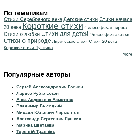
По тематикам
Cтихи Серебряного века
Детские стихи
Cтихи начала
Короткие стихи
20 века
Философская лирика
Стихи для детей
Стихи о любви
Философские стихи
Стихи о природе
Лирические стихи
Стихи 20 века
Короткие стихи Пушкина
More
Популярные авторы
Сергей Александрович Есенин
Лариса Рубальская
Анна Андреевна Ахматова
Владимир Высоцкий
Михаил Юрьевич Лермонтов
Александр Сергеевич Пушкин
Марина Цветаева
Терентiй Травнiкъ