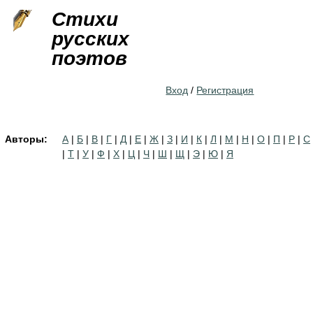
Jump to navigation
Стихи
русских
поэтов
Вход
/
Регистрация
Авторы:
А
|
Б
|
В
|
Г
|
Д
|
Е
|
Ж
|
З
|
И
|
К
|
Л
|
М
|
Н
|
О
|
П
|
Р
|
С
|
Т
|
У
|
Ф
|
Х
|
Ц
|
Ч
|
Ш
|
Щ
|
Э
|
Ю
|
Я