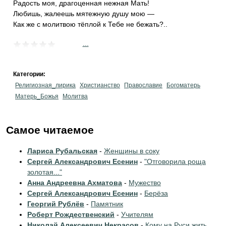
Радость моя, драгоценная нежная Мать!
Любишь, жалеешь мятежную душу мою —
Как же с молитвою тёплой к Тебе не бежать?..
...
Категории:
Религиозная_лирика
Христианство
Православие
Богоматерь
Матерь_Божья
Молитва
Самое читаемое
Лариса Рубальская
-
Женщины в соку
Сергей Александрович Есенин
-
"Отговорила роща
золотая..."
Анна Андреевна Ахматова
-
Мужество
Сергей Александрович Есенин
-
Берёза
Георгий Рублёв
-
Памятник
Роберт Рождественский
-
Учителям
Николай Алексеевич Некрасов
-
Кому на Руси жить