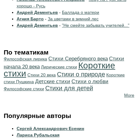
хорошо - Русь
Андрей Дементьев
-
Баллада о матери
Агния Барто
-
За цветами в зимний лес
Андрей Дементьев
-
"Не смейте забывать учителей..."
По тематикам
Cтихи Серебряного века
Cтихи
Философская лирика
Короткие
начала 20 века
Лирические стихи
стихи
Стихи о природе
Стихи 20 века
Короткие
Детские стихи
Стихи о любви
стихи Пушкина
Стихи для детей
Философские стихи
More
Популярные авторы
Сергей Александрович Есенин
Лариса Рубальская