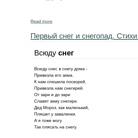
Read more
about Стихотворения детям. Зимние явлени
Первый снег и снегопад. Стихи
Всюду
снег
Всюду снег, в снегу дома -
Привезла его зима.
К нам спешила поскорей,
Привезла нам снегирей.
От зари и до зари
Славят зиму снегири.
Дед Мороз, как маленький,
Пляшет у завалинки.
А я тоже могу
Так плясать на снегу.