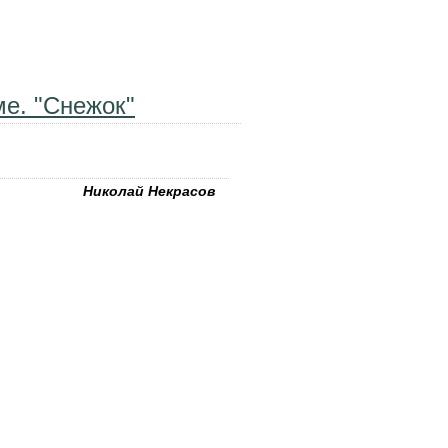
оэта Александра Пушкина
ме. "Снежок"
Николай Некрасов