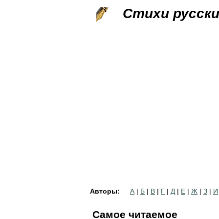
Стихи русск
Авторы:
А
|
Б
|
В
|
Г
|
Д
|
Е
|
Ж
|
З
|
И
Самое читаемое