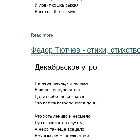
И ловит кошка рыжая
Веселых белых мух.
Read more
about Николай Некрасов - стихи о зиме. "
Федор Тютчев - стихи, стихотв
Декабрьское утро
На небе месяц - и ночная
Еше не тронулася тень,
Царит себе, не сознавая,
Что вот уж встрепенулся день,-
Что хоть лениво и несмело
Луч возникает за лучом,
А небо так еще всецело
Ночным сияет торжеством.