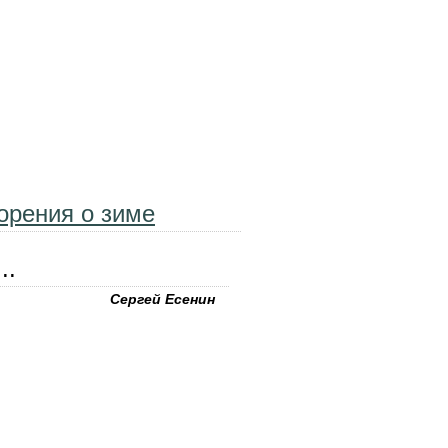
ия о зиме
ворения о зиме
..
Сергей Есенин