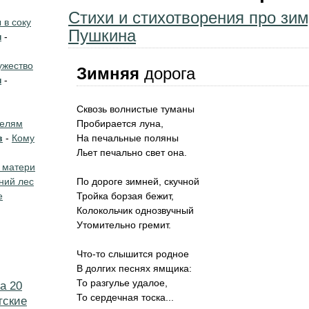
Стихи и стихотворения про зи
в соку
Пушкина
н
-
жество
Зимняя
дорога
н
-
Сквозь волнистые туманы
телям
Пробирается луна,
в
-
Кому
На печальные поляны
Льет печально свет она.
 матери
ний лес
По дороге зимней, скучной
е
Тройка борзая бежит,
Колокольчик однозвучный
Утомительно гремит.
Что-то слышится родное
В долгих песнях ямщика:
То разгулье удалое,
а 20
То сердечная тоска...
тские