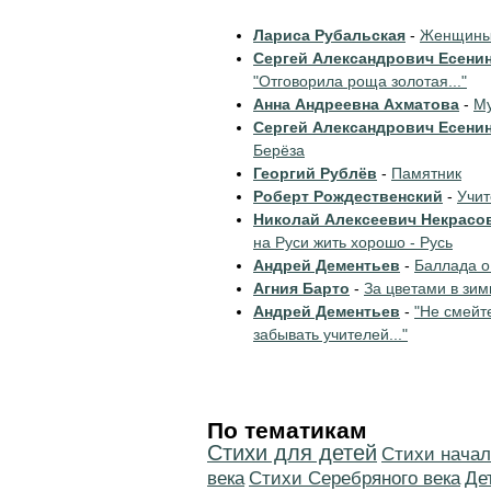
Лариса Рубальская
-
Женщины 
Сергей Александрович Есени
"Отговорила роща золотая..."
Анна Андреевна Ахматова
-
Му
Сергей Александрович Есени
Берёза
Георгий Рублёв
-
Памятник
Роберт Рождественский
-
Учи
Николай Алексеевич Некрасо
на Руси жить хорошо - Русь
Андрей Дементьев
-
Баллада о
Агния Барто
-
За цветами в зим
Андрей Дементьев
-
"Не смейт
забывать учителей..."
По тематикам
Стихи для детей
Cтихи начал
века
Cтихи Серебряного века
Де