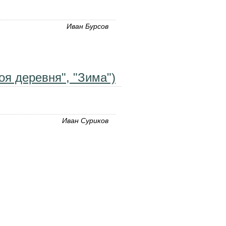
Иван Бурсов
ям.
оя деревня", "Зима")
Иван Суриков