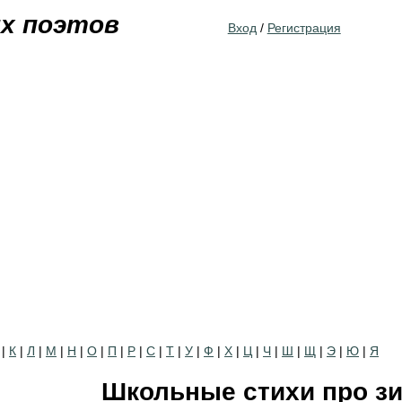
Jump to navigation
их поэтов
Вход
/
Регистрация
|
К
|
Л
|
М
|
Н
|
О
|
П
|
Р
|
С
|
Т
|
У
|
Ф
|
Х
|
Ц
|
Ч
|
Ш
|
Щ
|
Э
|
Ю
|
Я
Школьные стихи про з