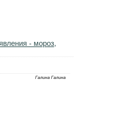
ния о зиме
явления - мороз,
Галина Галина