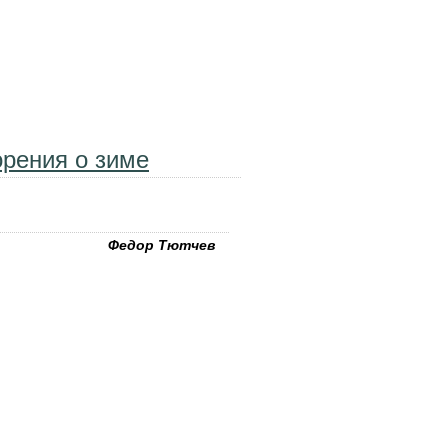
Снежок"
орения о зиме
Федор Тютчев