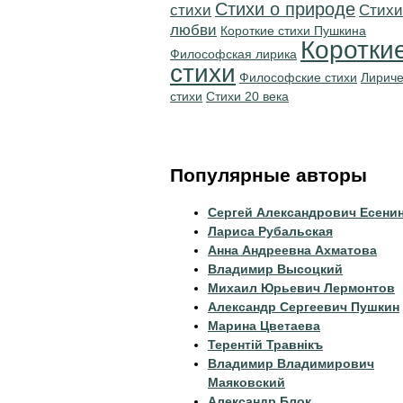
Стихи о природе
стихи
Стихи
любви
Короткие стихи Пушкина
Коротки
Философская лирика
стихи
Философские стихи
Лириче
стихи
Стихи 20 века
Популярные авторы
Сергей Александрович Есени
Лариса Рубальская
Анна Андреевна Ахматова
Владимир Высоцкий
Михаил Юрьевич Лермонтов
Александр Сергеевич Пушкин
Марина Цветаева
Терентiй Травнiкъ
Владимир Владимирович
Маяковский
Александр Блок