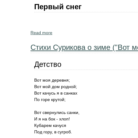
Первый снег
Read more
about Первый снег и снегопад. Стихи дет
Стихи Сурикова о зиме ("Вот м
Детство
Вот моя деревня;
Вот мой дом родной;
Вот качусь я в санках
По горе крутой;
Вот свернулись санки,
И я на бок - хлоп!
Кубарем качуся
Под гору, в сугроб.