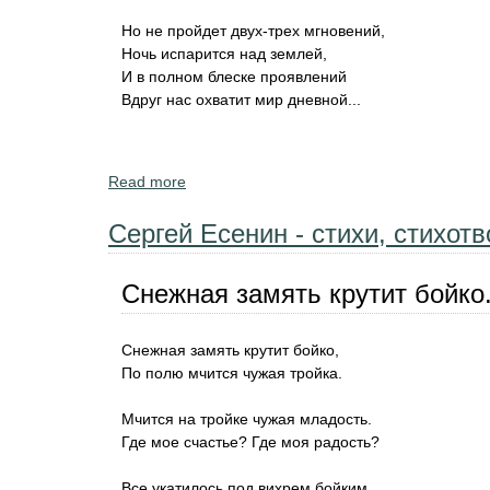
Но не пройдет двух-трех мгновений,
Ночь испарится над землей,
И в полном блеске проявлений
Вдруг нас охватит мир дневной...
Read more
about Федор Тютчев - стихи, стихотворен
Сергей Есенин - стихи, стихот
Снежная замять крутит бойко.
Снежная замять крутит бойко,
По полю мчится чужая тройка.
Мчится на тройке чужая младость.
Где мое счастье? Где моя радость?
Все укатилось под вихрем бойким