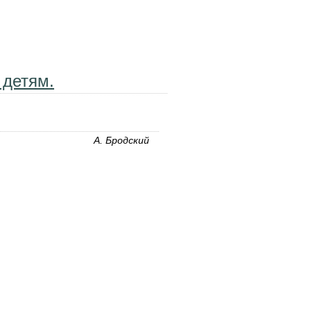
я - мороз, снег, иней, метель, вьюга.
 детям.
А. Бродский