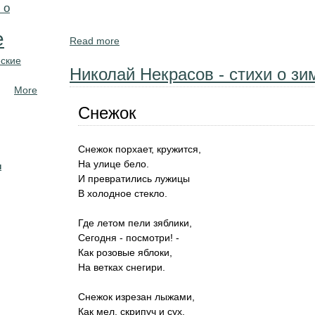
 о
е
Read more
about Стихи и стихотворения про зиму п
ские
Николай Некрасов - стихи о зи
More
Снежок
Снежок порхает, кружится,
На улице бело.
н
И превратились лужицы
В холодное стекло.
Где летом пели зяблики,
Сегодня - посмотри! -
Как розовые яблоки,
На ветках снегири.
Снежок изрезан лыжами,
Как мел, скрипуч и сух,