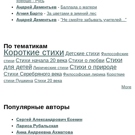
хорошо - Русь
Андрей Дементьев
-
Баллада о матери
Агния Барто
-
За цветами в зимний лес
Андрей Дементьев
-
"Не смейте забывать учителей..."
По тематикам
Короткие стихи
Детские стихи
Философские
Стихи
Cтихи начала 20 века
Стихи о любви
стихи
для детей
Стихи о природе
Лирические стихи
Cтихи Серебряного века
Философская лирика
Короткие
стихи Пушкина
Стихи 20 века
More
Популярные авторы
Сергей Александрович Есенин
Лариса Рубальская
Анна Андреевна Ахматова