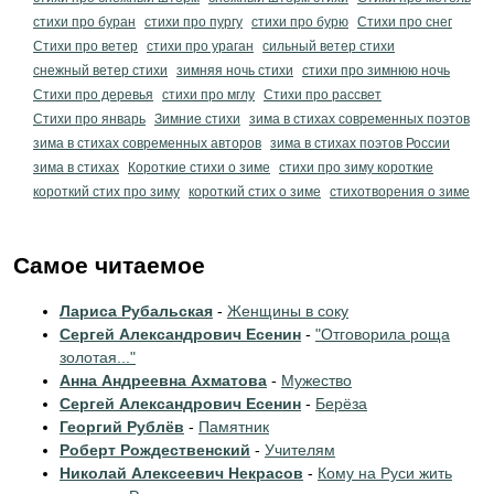
стихи про буран
стихи про пургу
стихи про бурю
Стихи про снег
Стихи про ветер
стихи про ураган
сильный ветер стихи
снежный ветер стихи
зимняя ночь стихи
стихи про зимнюю ночь
Стихи про деревья
стихи про мглу
Стихи про рассвет
Стихи про январь
Зимние стихи
зима в стихах современных поэтов
зима в стихах современных авторов
зима в стихах поэтов России
зима в стихах
Короткие стихи о зиме
стихи про зиму короткие
короткий стих про зиму
короткий стих о зиме
стихотворения о зиме
Самое читаемое
Лариса Рубальская
-
Женщины в соку
Сергей Александрович Есенин
-
"Отговорила роща
золотая..."
Анна Андреевна Ахматова
-
Мужество
Сергей Александрович Есенин
-
Берёза
Георгий Рублёв
-
Памятник
Роберт Рождественский
-
Учителям
Николай Алексеевич Некрасов
-
Кому на Руси жить