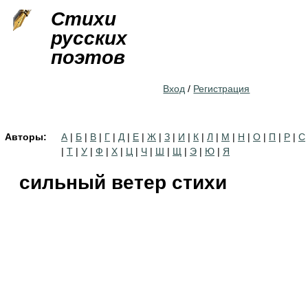
Jump to navigation
Стихи
русских
поэтов
Вход
/
Регистрация
Авторы:
А
|
Б
|
В
|
Г
|
Д
|
Е
|
Ж
|
З
|
И
|
К
|
Л
|
М
|
Н
|
О
|
П
|
Р
|
С
|
Т
|
У
|
Ф
|
Х
|
Ц
|
Ч
|
Ш
|
Щ
|
Э
|
Ю
|
Я
сильный ветер стихи