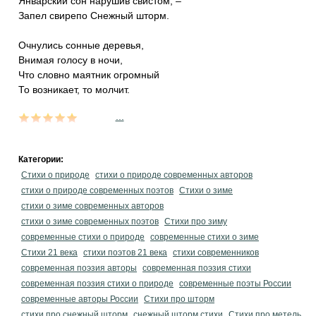
Январский сон нарушив свистом, –
Запел свирепо Снежный шторм.
Очнулись сонные деревья,
Внимая голосу в ночи,
Что словно маятник огромный
То возникает, то молчит.
...
Категории:
Стихи о природе
стихи о природе современных авторов
стихи о природе современных поэтов
Стихи о зиме
стихи о зиме современных авторов
стихи о зиме современных поэтов
Стихи про зиму
современные стихи о природе
современные стихи о зиме
Стихи 21 века
стихи поэтов 21 века
стихи современников
современная поэзия авторы
современная поэзия стихи
современная поэзия стихи о природе
современные поэты России
современные авторы России
Стихи про шторм
стихи про снежный шторм
снежный шторм стихи
Стихи про метель