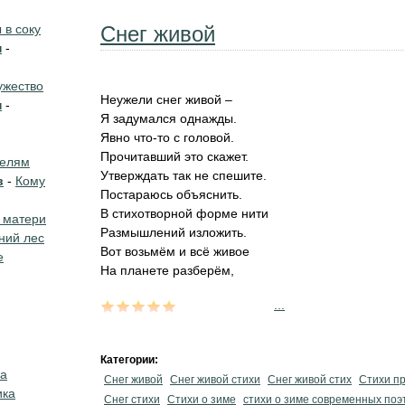
в соку
Снег живой
н
-
жество
Неужели снег живой –
н
-
Я задумался однажды.
Явно что-то с головой.
Прочитавший это скажет.
телям
Утверждать так не спешите.
в
-
Кому
Постараюсь объяснить.
В стихотворной форме нити
 матери
Размышлений изложить.
ний лес
Вот возьмём и всё живое
е
На планете разберём,
...
Категории:
ка
Снег живой
Снег живой стихи
Снег живой стих
Стихи пр
ика
Снег стихи
Стихи о зиме
стихи о зиме современных поэ