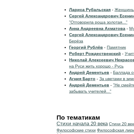
Лариса Рубальская
-
Женщины 
Сергей Александрович Есени
"Отговорила роща золотая..."
Анна Андреевна Ахматова
-
Му
Сергей Александрович Есени
Берёза
Георгий Рублёв
-
Памятник
Роберт Рождественский
-
Учи
Николай Алексеевич Некрасо
на Руси жить хорошо - Русь
Андрей Дементьев
-
Баллада о
Агния Барто
-
За цветами в зим
Андрей Дементьев
-
"Не смейт
забывать учителей..."
По тематикам
Cтихи начала 20 века
Стихи 20 ве
Философские стихи
Философская лир