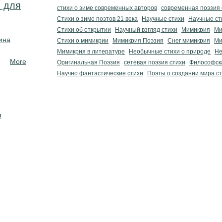
 для
стихи о зиме современных авторов
современная поэзия 
Стихи о зиме поэтов 21 века
Научные стихи
Научные ст
и
Стихи об открытии
Научный взгляд стихи
Мимикрия
Ми
ина
Стихи о мимикрии
Мимикрия Поэзия
Снег мимикрия
Ми
Мимикрия в литературе
Необычные стихи о природе
Не
More
Оригинальная Поэзия
сетевая поэзия стихи
Философск
Научно фантастические стихи
Поэты о создании мира с
н