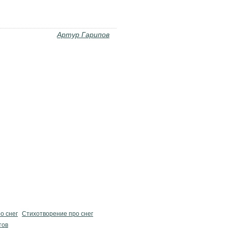
Артур Гарипов
о снег
Стихотворение про снег
тов