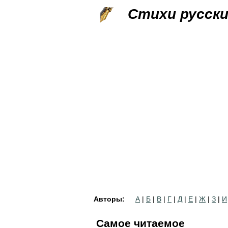
Стихи русск
Авторы:
А
|
Б
|
В
|
Г
|
Д
|
Е
|
Ж
|
З
|
И
Самое читаемое