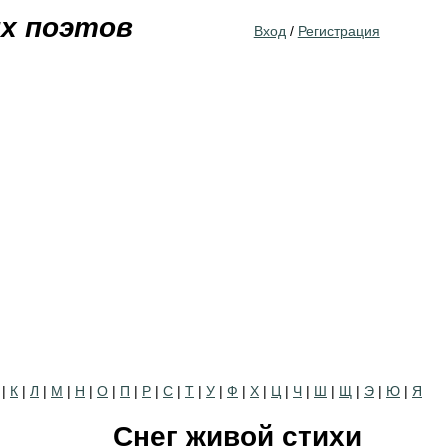
Jump to navigation
их поэтов
Вход
/
Регистрация
|
К
|
Л
|
М
|
Н
|
О
|
П
|
Р
|
С
|
Т
|
У
|
Ф
|
Х
|
Ц
|
Ч
|
Ш
|
Щ
|
Э
|
Ю
|
Я
Снег живой стихи