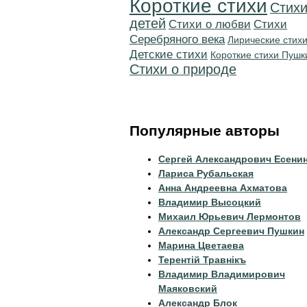
Короткие стихи
Стихи
детей
Стихи о любви
Cтихи
Серебряного века
Лирические стих
Детские стихи
Короткие стихи Пушк
Стихи о природе
Популярные авторы
Сергей Александрович Есени
Лариса Рубальская
Анна Андреевна Ахматова
Владимир Высоцкий
Михаил Юрьевич Лермонтов
Александр Сергеевич Пушкин
Марина Цветаева
Терентiй Травнiкъ
Владимир Владимирович
Маяковский
Александр Блок