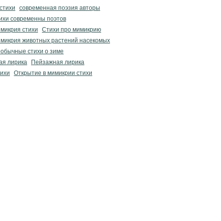
стихи
современная поэзия авторы
ихи современны поэтов
микрия стихи
Стихи про мимикрию
микрия животных растений насекомых
обычные стихи о зиме
ая лирика
Пейзажная лирика
тихи
Открытие в мимикрии стихи