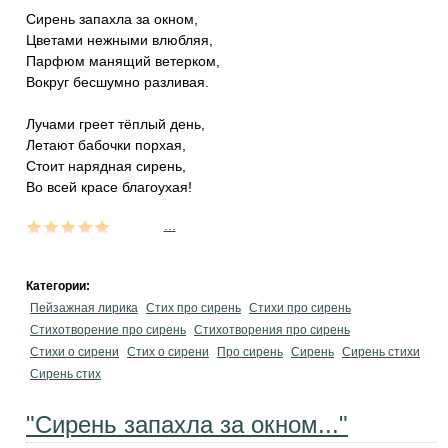
Сирень запахла за окном,
Цветами нежными влюбляя,
Парфюм манящий ветерком,
Вокруг бесшумно разливая.
Лучами греет тёплый день,
Летают бабочки порхая,
Стоит нарядная сирень,
Во всей красе благоухая!
...
Категории:
Пейзажная лирика
Стих про сирень
Стихи про сирень
Стихотворение про сирень
Стихотворения про сирень
Стихи о сирени
Стих о сирени
Про сирень
Сирень
Сирень стихи
Сирень стих
"Сирень запахла за окном..."