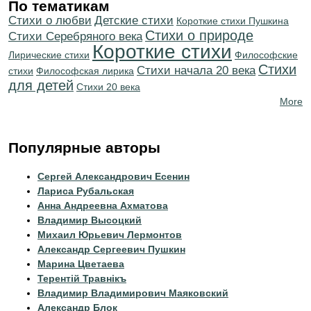
По тематикам
Стихи о любви
Детские стихи
Короткие стихи Пушкина
Стихи о природе
Cтихи Серебряного века
Короткие стихи
Лирические стихи
Философские
Стихи
Cтихи начала 20 века
стихи
Философская лирика
для детей
Стихи 20 века
More
Популярные авторы
Сергей Александрович Есенин
Лариса Рубальская
Анна Андреевна Ахматова
Владимир Высоцкий
Михаил Юрьевич Лермонтов
Александр Сергеевич Пушкин
Марина Цветаева
Терентiй Травнiкъ
Владимир Владимирович Маяковский
Александр Блок