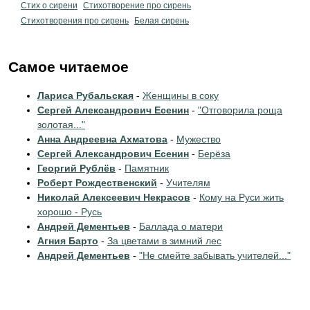
Стих о сирени
Стихотворение про сирень
Стихотворения про сирень
Белая сирень
Самое читаемое
Лариса Рубальская
-
Женщины в соку
Сергей Александрович Есенин
-
"Отговорила роща
золотая..."
Анна Андреевна Ахматова
-
Мужество
Сергей Александрович Есенин
-
Берёза
Георгий Рублёв
-
Памятник
Роберт Рождественский
-
Учителям
Николай Алексеевич Некрасов
-
Кому на Руси жить
хорошо - Русь
Андрей Дементьев
-
Баллада о матери
Агния Барто
-
За цветами в зимний лес
Андрей Дементьев
-
"Не смейте забывать учителей..."