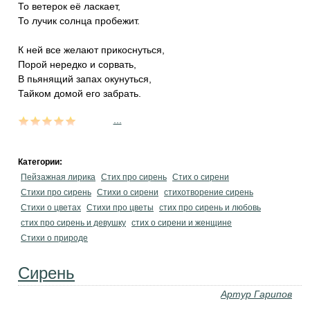
То ветерок её ласкает,
То лучик солнца пробежит.
К ней все желают прикоснуться,
Порой нередко и сорвать,
В пьянящий запах окунуться,
Тайком домой его забрать.
...
Категории:
Пейзажная лирика
Стих про сирень
Стих о сирени
Стихи про сирень
Стихи о сирени
стихотворение сирень
Стихи о цветах
Стихи про цветы
стих про сирень и любовь
стих про сирень и девушку
стих о сирени и женщине
Стихи о природе
Сирень
Артур Гарипов