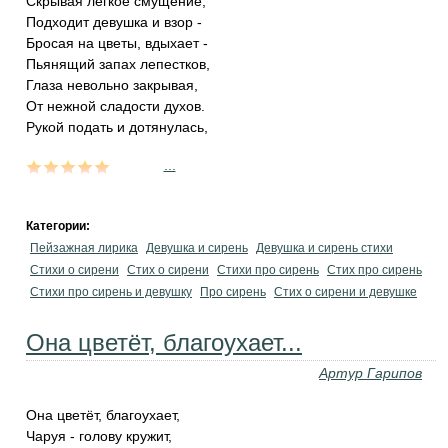
Скрывая лёгкое смущение,
Подходит девушка и взор -
Бросая на цветы, вдыхает -
Пьянящий запах лепестков,
Глаза невольно закрывая,
От нежной сладости духов.
Рукой подать и дотянулась,
...
Категории:
Пейзажная лирика
Девушка и сирень
Девушка и сирень стихи
Стихи о сирени
Стих о сирени
Стихи про сирень
Стих про сирень
Стихи про сирень и девушку
Про сирень
Стих о сирени и девушке
Она цветёт, благоухает...
Артур Гарипов
Она цветёт, благоухает,
Чаруя - голову кружит,