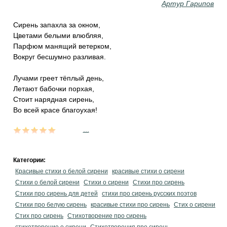
Артур Гарипов
Сирень запахла за окном,
Цветами белыми влюбляя,
Парфюм манящий ветерком,
Вокруг бесшумно разливая.
Лучами греет тёплый день,
Летают бабочки порхая,
Стоит нарядная сирень,
Во всей красе благоухая!
...
Категории:
Красивые стихи о белой сирени
красивые стихи о сирени
Стихи о белой сирени
Стихи о сирени
Стихи про сирень
Стихи про сирень для детей
стихи про сирень русских поэтов
Стихи про белую сирень
красивые стихи про сирень
Стих о сирени
Стих про сирень
Стихотворение про сирень