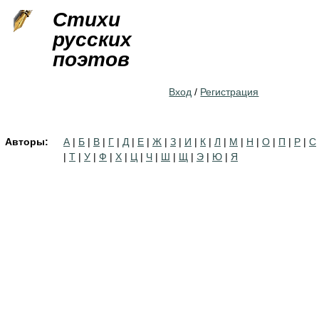
Jump to navigation
Стихи
русских
поэтов
Вход
/
Регистрация
Авторы:
А
|
Б
|
В
|
Г
|
Д
|
Е
|
Ж
|
З
|
И
|
К
|
Л
|
М
|
Н
|
О
|
П
|
Р
|
С
|
Т
|
У
|
Ф
|
Х
|
Ц
|
Ч
|
Ш
|
Щ
|
Э
|
Ю
|
Я