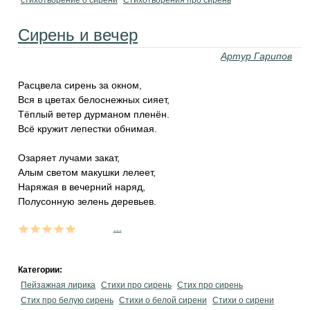
стихотворение о сирени
Стихотворения про сирень
Сирень и вечер
Артур Гарипов
Расцвела сирень за окном,
Вся в цветах белоснежных сияет,
Тёплый ветер дурманом пленён.
Всё кружит лепестки обнимая.
Озаряет лучами закат,
Алым светом макушки лелеет,
Наряжая в вечерний наряд,
Полусонную зелень деревьев.
...
Категории:
Пейзажная лирика
Стихи про сирень
Стих про сирень
Стих про белую сирень
Стихи о белой сирени
Стихи о сирени