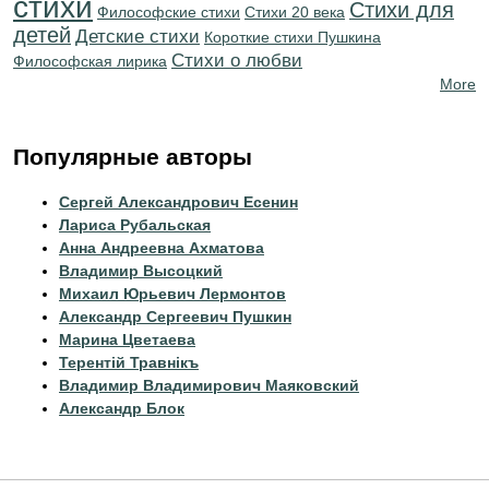
стихи
Стихи для
Философские стихи
Стихи 20 века
детей
Детские стихи
Короткие стихи Пушкина
Стихи о любви
Философская лирика
More
Популярные авторы
Сергей Александрович Есенин
Лариса Рубальская
Анна Андреевна Ахматова
Владимир Высоцкий
Михаил Юрьевич Лермонтов
Александр Сергеевич Пушкин
Марина Цветаева
Терентiй Травнiкъ
Владимир Владимирович Маяковский
Александр Блок