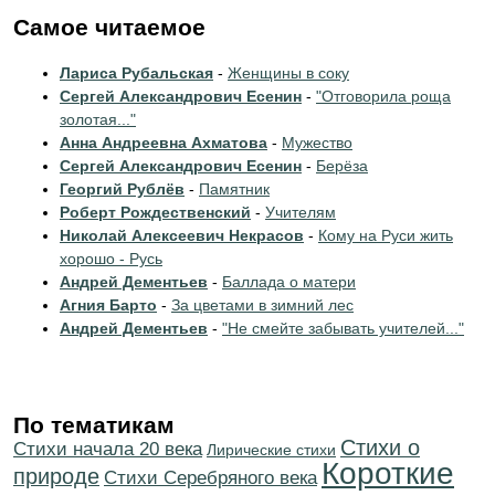
Самое читаемое
Лариса Рубальская
-
Женщины в соку
Сергей Александрович Есенин
-
"Отговорила роща
золотая..."
Анна Андреевна Ахматова
-
Мужество
Сергей Александрович Есенин
-
Берёза
Георгий Рублёв
-
Памятник
Роберт Рождественский
-
Учителям
Николай Алексеевич Некрасов
-
Кому на Руси жить
хорошо - Русь
Андрей Дементьев
-
Баллада о матери
Агния Барто
-
За цветами в зимний лес
Андрей Дементьев
-
"Не смейте забывать учителей..."
По тематикам
Стихи о
Cтихи начала 20 века
Лирические стихи
Короткие
природе
Cтихи Серебряного века