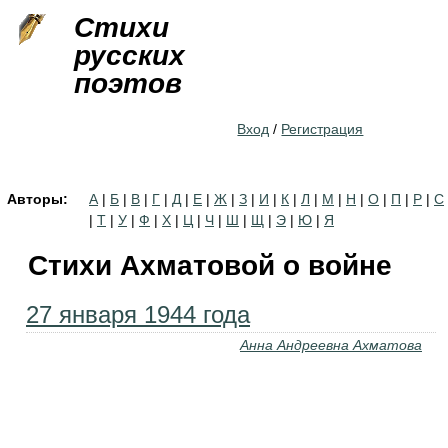
Jump to navigation
Стихи
русских
поэтов
Вход
/
Регистрация
Авторы:
А
|
Б
|
В
|
Г
|
Д
|
Е
|
Ж
|
З
|
И
|
К
|
Л
|
М
|
Н
|
О
|
П
|
Р
|
С
|
Т
|
У
|
Ф
|
Х
|
Ц
|
Ч
|
Ш
|
Щ
|
Э
|
Ю
|
Я
Стихи Ахматовой о войне
27 января 1944 года
Анна Андреевна Ахматова