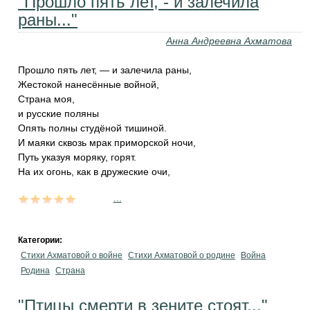
"Прошло пять лет, - и залечила
раны..."
Анна Андреевна Ахматова
Прошло пять лет, — и залечила раны,
Жестокой нанесённые войной,
Страна моя,
и русские поляны
Опять полны студёной тишиной.
И маяки сквозь мрак приморской ночи,
Путь указуя моряку, горят.
На их огонь, как в дружеские очи,
...
Категории:
Стихи Ахматовой о войне
Стихи Ахматовой о родине
Война
Родина
Страна
"Птицы смерти в зените стоят..."