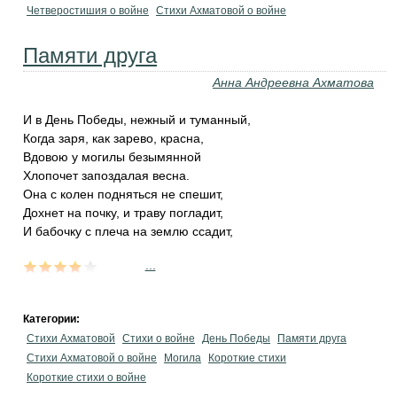
Четверостишия о войне
Стихи Ахматовой о войне
Памяти друга
Анна Андреевна Ахматова
И в День Победы, нежный и туманный,
Когда заря, как зарево, красна,
Вдовою у могилы безымянной
Хлопочет запоздалая весна.
Она с колен подняться не спешит,
Дохнет на почку, и траву погладит,
И бабочку с плеча на землю ссадит,
...
Категории:
Стихи Ахматовой
Стихи о войне
День Победы
Памяти друга
Стихи Ахматовой о войне
Могила
Короткие стихи
Короткие стихи о войне