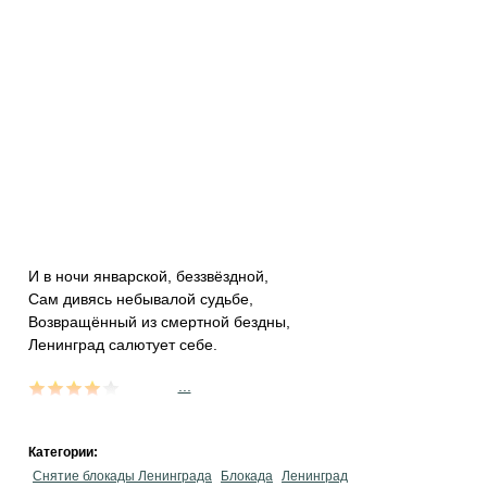
И в ночи январской, беззвёздной,
Сам дивясь небывалой судьбе,
Возвращённый из смертной бездны,
Ленинград салютует себе.
...
Категории:
Снятие блокады Ленинграда
Блокада
Ленинград