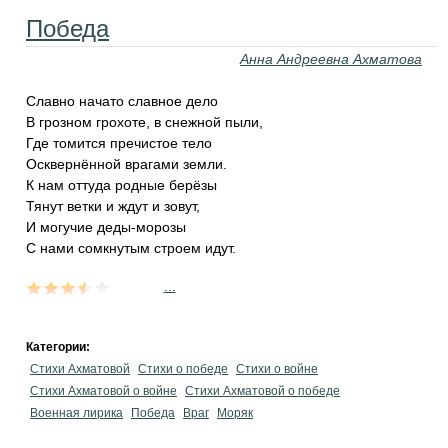
Победа
Анна Андреевна Ахматова
Славно начато славное дело
В грозном грохоте, в снежной пыли,
Где томится пречистое тело
Осквернённой врагами земли.
К нам оттуда родные берёзы
Тянут ветки и ждут и зовут,
И могучие деды-морозы
С нами сомкнутым строем идут.
...
Категории:
Стихи Ахматовой
Стихи о победе
Стихи о войне
Стихи Ахматовой о войне
Стихи Ахматовой о победе
Военная лирика
Победа
Враг
Моряк