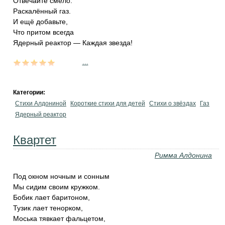
Отвечайте смело:
Раскалённый газ.
И ещё добавьте,
Что притом всегда
Ядерный реактор — Каждая звезда!
...
Категории:
Стихи Алдониной
Короткие стихи для детей
Стихи о звёздах
Газ
Ядерный реактор
Квартет
Римма Алдонина
Под окном ночным и сонным
Мы сидим своим кружком.
Бобик лает баритоном,
Тузик лает тенорком,
Моська тявкает фальцетом,