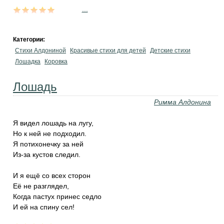
...
Категории:
Стихи Алдониной
Красивые стихи для детей
Детские стихи
Лошадка
Коровка
Лошадь
Римма Алдонина
Я видел лошадь на лугу,
Но к ней не подходил.
Я потихонечку за ней
Из-за кустов следил.
И я ещё со всех сторон
Её не разглядел,
Когда пастух принес седло
И ей на спину сел!