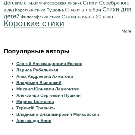
Детские стихи
Cтихи Серебряного
Философская лирика
Стихи для
века
Стихи о любви
Короткие стихи Пушкина
детей
Cтихи начала 20 века
Философские стихи
Короткие стихи
More
Популярные авторы
Сергей Александрович Есенин
Лариса Рубальская
Анна Андреевна Ахматова
Владимир Высоцкий
Михаил Юрьевич Лермонтов
Александр Сергеевич Пушкин
Марина Цветаева
Терентiй Травнiкъ
Владимир Владимирович Маяковский
Александр Блок