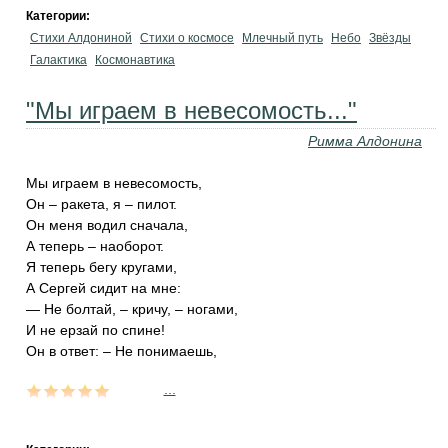
Категории:
Стихи Алдониной
Стихи о космосе
Млечный путь
Небо
Звёзды
Галактика
Космонавтика
"Мы играем в невесомость..."
Римма Алдонина
Мы играем в невесомость,
Он – ракета, я – пилот.
Он меня водил сначала,
А теперь – наоборот.
Я теперь бегу кругами,
А Сергей сидит на мне:
— Не болтай, – кричу, – ногами,
И не ерзай по спине!
Он в ответ: – Не понимаешь,
...