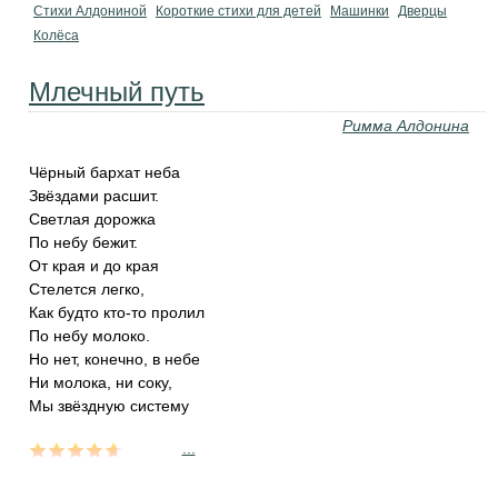
Стихи Алдониной
Короткие стихи для детей
Машинки
Дверцы
Колёса
Млечный путь
Римма Алдонина
Чёрный бархат неба
Звёздами расшит.
Светлая дорожка
По небу бежит.
От края и до края
Стелется легко,
Как будто кто-то пролил
По небу молоко.
Но нет, конечно, в небе
Ни молока, ни соку,
Мы звёздную систему
...