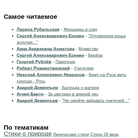
Самое читаемое
Лариса Рубальская
-
Женщины в соку
Сергей Александрович Есенин
-
"Отговорила роща
золотая..."
Анна Андреевна Ахматова
-
Мужество
Сергей Александрович Есенин
-
Берёза
Георгий Рублёв
-
Памятник
Роберт Рождественский
-
Учителям
Николай Алексеевич Некрасов
-
Кому на Руси жить
хорошо - Русь
Андрей Дементьев
-
Баллада о матери
Агния Барто
-
За цветами в зимний лес
Андрей Дементьев
-
"Не смейте забывать учителей..."
По тематикам
Стихи о природе
Лирические стихи
Стихи 20 века