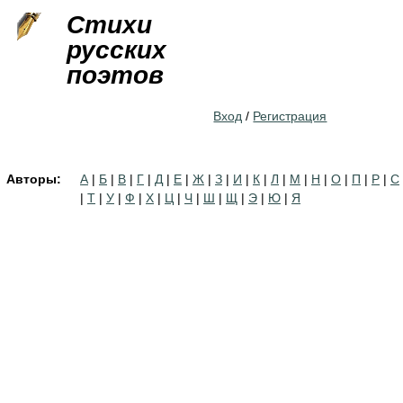
Jump to navigation
Стихи
русских
поэтов
Вход
/
Регистрация
Авторы:
А
|
Б
|
В
|
Г
|
Д
|
Е
|
Ж
|
З
|
И
|
К
|
Л
|
М
|
Н
|
О
|
П
|
Р
|
С
|
Т
|
У
|
Ф
|
Х
|
Ц
|
Ч
|
Ш
|
Щ
|
Э
|
Ю
|
Я