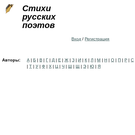
Jump to navigation
Стихи
русских
поэтов
Вход
/
Регистрация
Авторы:
А
|
Б
|
В
|
Г
|
Д
|
Е
|
Ж
|
З
|
И
|
К
|
Л
|
М
|
Н
|
О
|
П
|
Р
|
С
|
Т
|
У
|
Ф
|
Х
|
Ц
|
Ч
|
Ш
|
Щ
|
Э
|
Ю
|
Я