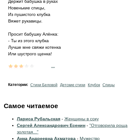
Держит бабушка в руках
Новенькие спицы,
Из пушистого клубка
Вяжет рукавицы.
Просит бабушку Алёнка:
- Ты из этого клубка
Лучше мне свяжи котенка
Или шустрого щенка!
...
Категории:
Стихи Беловой
Детские стихи
Клубок
Спицы
Самое читаемое
Лариса Рубальская
-
Женщины в соку
Сергей Александрович Есенин
-
"Отговорила роща
золотая..."
Анна Андреевна Ахматова
-
Мужество