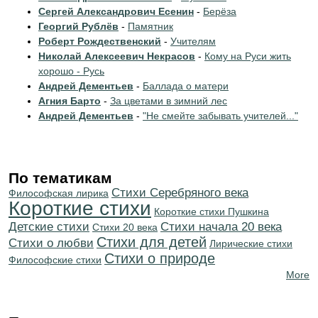
Сергей Александрович Есенин
-
Берёза
Георгий Рублёв
-
Памятник
Роберт Рождественский
-
Учителям
Николай Алексеевич Некрасов
-
Кому на Руси жить
хорошо - Русь
Андрей Дементьев
-
Баллада о матери
Агния Барто
-
За цветами в зимний лес
Андрей Дементьев
-
"Не смейте забывать учителей..."
По тематикам
Cтихи Серебряного века
Философская лирика
Короткие стихи
Короткие стихи Пушкина
Детские стихи
Cтихи начала 20 века
Стихи 20 века
Стихи для детей
Стихи о любви
Лирические стихи
Стихи о природе
Философские стихи
More