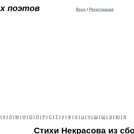
Jump to navigation
их поэтов
Вход
/
Регистрация
|
К
|
Л
|
М
|
Н
|
О
|
П
|
Р
|
С
|
Т
|
У
|
Ф
|
Х
|
Ц
|
Ч
|
Ш
|
Щ
|
Э
|
Ю
|
Я
Стихи Некрасова из сб