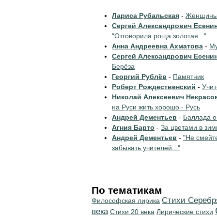
Лариса Рубальская
-
Женщины 
Сергей Александрович Есени
"Отговорила роща золотая..."
Анна Андреевна Ахматова
-
Му
Сергей Александрович Есени
Берёза
Георгий Рублёв
-
Памятник
Роберт Рождественский
-
Учи
Николай Алексеевич Некрасо
на Руси жить хорошо - Русь
Андрей Дементьев
-
Баллада о
Агния Барто
-
За цветами в зим
Андрей Дементьев
-
"Не смейт
забывать учителей..."
По тематикам
Cтихи Серебр
Философская лирика
века
Стихи 20 века
Лирические стихи