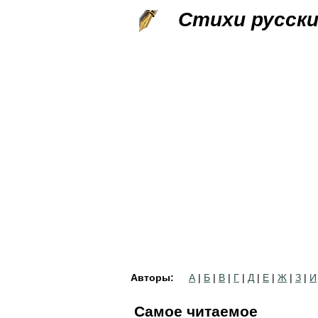
Стихи русск
Авторы:
А
|
Б
|
В
|
Г
|
Д
|
Е
|
Ж
|
З
|
И
Самое читаемое