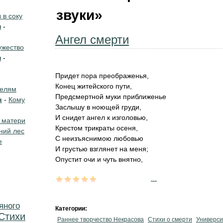
звуки»
в соку
н
-
Ангел смерти
жество
н
-
Придет пора преображенья,
Конец житейского пути,
телям
Предсмертной муки приближенье
в
-
Кому
Заслышу в ноющей груди,
И снидет ангел к изголовью,
 матери
Крестом трикраты осеня,
ний лес
С неизъяснимою любовью
е
И грустью взглянет на меня;
Опустит очи и чуть внятно,
...
яного
Категории:
Стихи
Раннее творчество Некрасова
Стихи о смерти
Универси