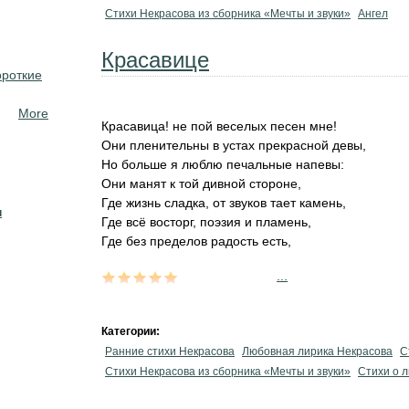
Стихи Некрасова из сборника «Мечты и звуки»
Ангел
Красавице
ороткие
More
Красавица! не пой веселых песен мне!
Они пленительны в устах прекрасной девы,
Но больше я люблю печальные напевы:
Они манят к той дивной стороне,
Где жизнь сладка, от звуков тает камень,
н
Где всё восторг, поэзия и пламень,
Где без пределов радость есть,
...
Категории:
Ранние стихи Некрасова
Любовная лирика Некрасова
С
Стихи Некрасова из сборника «Мечты и звуки»
Стихи о 