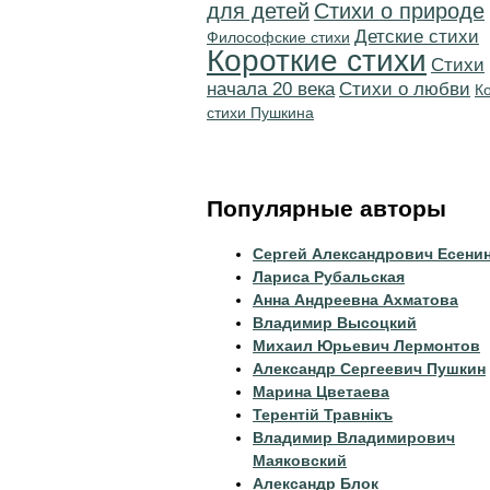
для детей
Стихи о природе
Детские стихи
Философские стихи
Короткие стихи
Cтихи
начала 20 века
Стихи о любви
К
стихи Пушкина
Популярные авторы
Сергей Александрович Есени
Лариса Рубальская
Анна Андреевна Ахматова
Владимир Высоцкий
Михаил Юрьевич Лермонтов
Александр Сергеевич Пушкин
Марина Цветаева
Терентiй Травнiкъ
Владимир Владимирович
Маяковский
Александр Блок