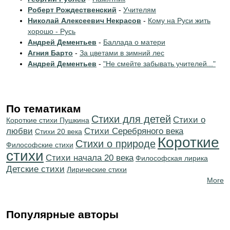
Роберт Рождественский
-
Учителям
Николай Алексеевич Некрасов
-
Кому на Руси жить
хорошо - Русь
Андрей Дементьев
-
Баллада о матери
Агния Барто
-
За цветами в зимний лес
Андрей Дементьев
-
"Не смейте забывать учителей..."
По тематикам
Стихи для детей
Стихи о
Короткие стихи Пушкина
любви
Cтихи Серебряного века
Стихи 20 века
Короткие
Стихи о природе
Философские стихи
стихи
Cтихи начала 20 века
Философская лирика
Детские стихи
Лирические стихи
More
Популярные авторы