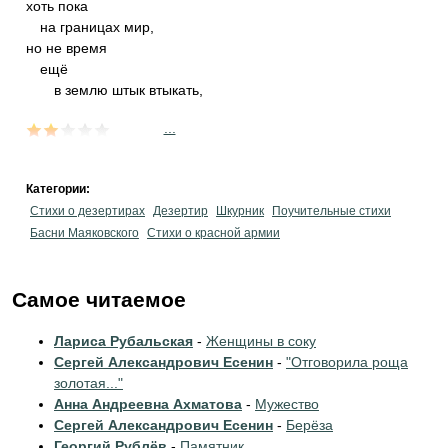
хоть пока
на границах мир,
но не время
ещё
в землю штык втыкать,
...
Категории:
Стихи о дезертирах
Дезертир
Шкурник
Поучительные стихи
Басни Маяковского
Стихи о красной армии
Самое читаемое
Лариса Рубальская
-
Женщины в соку
Сергей Александрович Есенин
-
"Отговорила роща
золотая..."
Анна Андреевна Ахматова
-
Мужество
Сергей Александрович Есенин
-
Берёза
Георгий Рублёв
-
Памятник