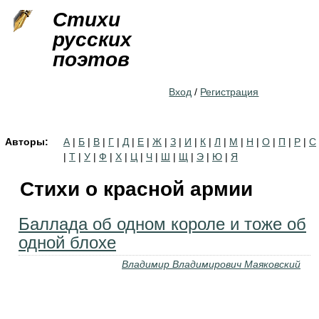
Jump to navigation
Стихи
русских
поэтов
Вход
/
Регистрация
Авторы:
А
|
Б
|
В
|
Г
|
Д
|
Е
|
Ж
|
З
|
И
|
К
|
Л
|
М
|
Н
|
О
|
П
|
Р
|
С
|
Т
|
У
|
Ф
|
Х
|
Ц
|
Ч
|
Ш
|
Щ
|
Э
|
Ю
|
Я
Стихи о красной армии
Баллада об одном короле и тоже об
одной блохе
Владимир Владимирович Маяковский