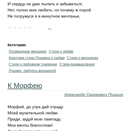
И сердцу не даю пылать и забываться;
Нет, полно мне любить; но почему ж порой
Не погружуся я в минутное мечтанье,
...
Категории:
Посвящение женщине
Стихи о любви
Короткие стихи Пушкина о любви
Стихи о женщинах
Стихи о любовном томлении
Стихи-размышления
Пушкин, любуясь женщиной
К Морфею
Александр Сергеевич Пушкин
Морфей, до утра дай отраду
Моей мучительной любви.
Приди, задуй мою лампаду,
Мои мечты благослови!