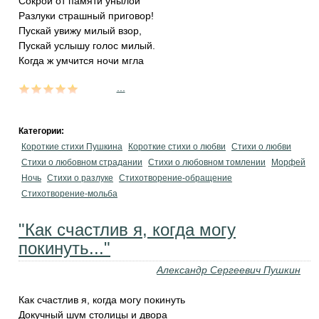
Сокрой от памяти унылой
Разлуки страшный приговор!
Пускай увижу милый взор,
Пускай услышу голос милый.
Когда ж умчится ночи мгла
...
Категории:
Короткие стихи Пушкина
Короткие стихи о любви
Стихи о любви
Стихи о любовном страдании
Стихи о любовном томлении
Морфей
Ночь
Стихи о разлуке
Стихотворение-обращение
Стихотворение-мольба
"Как счастлив я, когда могу
покинуть..."
Александр Сергеевич Пушкин
Как счастлив я, когда могу покинуть
Докучный шум столицы и двора