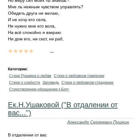
Но меру сил моих ты знаешь -
Мне ль нежным чувством управлять?
Обидеть друга не желаю,
И не хочу его села,
Не нужно мне его вола,
На всё спокойно я взираю:
Ни дом его, ни скот, ни раб,
...
Категории:
Стихи Пушкина о любви
Стихи о любовном томлении
Стихи о слабости
Заповедь
Стихи о любовном страдании
Стихотворение-обращение к Богу
Ек.Н.Ушаковой ("В отдалении от
вас...")
Александр Сергеевич Пушкин
В отдалении от вас