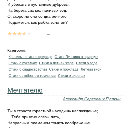
И убежать в пустынные дубровы,
На берега сих молчаливых вод.
О, скоро ли она со дна речного
Подымется, как рыбка золотая?
...
Категории:
Красивые стихи о природе
Стихи Пушкина о природе
Стихи о русалках
Стихи о летней жаре
Стихи о воде
Стихи о сладострастии
Стихи о прохладе
Летний зной
Стихи о любовном томлении
Стихи о сиренах
Мечтателю
Александр Сергеевич Пушкин
Ты в страсти горестной находишь наслажденье;
Тебе приятно слёзы лить,
Напрасным пламенем томить воображенье