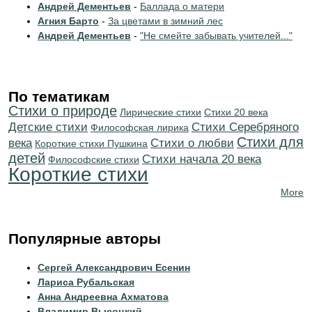
Андрей Дементьев
-
Баллада о матери
Агния Барто
-
За цветами в зимний лес
Андрей Дементьев
-
"Не смейте забывать учителей..."
По тематикам
Стихи о природе
Лирические стихи
Стихи 20 века
Детские стихи
Cтихи Серебряного
Философская лирика
Стихи для
века
Стихи о любви
Короткие стихи Пушкина
детей
Cтихи начала 20 века
Философские стихи
Короткие стихи
More
Популярные авторы
Сергей Александрович Есенин
Лариса Рубальская
Анна Андреевна Ахматова
Владимир Высоцкий