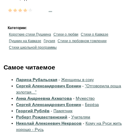
...
Категории:
Короткие стихи Пушкина
Стихи о любви
Стихи о Кавказе
Пушкин на Кавказе
Грузия
Стихи о любовном томлении
Стихи школьной программы
Самое читаемое
Лариса Рубальская
-
Женщины в соку
Сергей Александрович Есенин
-
"Отговорила роща
золотая..."
Анна Андреевна Ахматова
-
Мужество
Сергей Александрович Есенин
-
Берёза
Георгий Рублёв
-
Памятник
Роберт Рождественский
-
Учителям
Николай Алексеевич Некрасов
-
Кому на Руси жить
хорошо - Русь