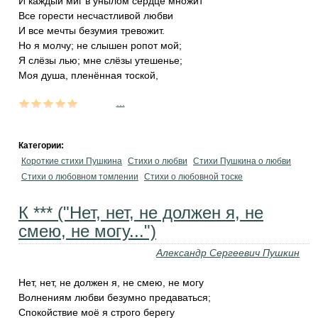
И каждый миг в унылом сердце множит
Все горести несчастливой любви
И все мечты безумия тревожит.
Но я молчу; не слышен ропот мой;
Я слёзы лью; мне слёзы утешенье;
Моя душа, пленённая тоской,
...
Категории:
Короткие стихи Пушкина
Стихи о любви
Стихи Пушкина о любви
Стихи о любовном томлении
Стихи о любовной тоске
К *** ("Нет, нет, не должен я, не
смею, не могу...")
Александр Сергеевич Пушкин
Нет, нет, не должен я, не смею, не могу
Волнениям любви безумно предаваться;
Спокойствие моё я строго берегу