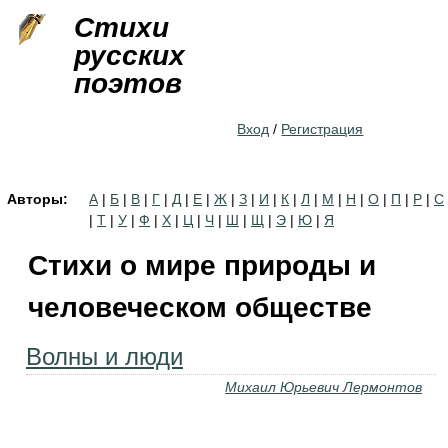
Jump to navigation
Стихи
русских
поэтов
Вход
/
Регистрация
Авторы:
А
|
Б
|
В
|
Г
|
Д
|
Е
|
Ж
|
З
|
И
|
К
|
Л
|
М
|
Н
|
О
|
П
|
Р
|
С
|
Т
|
У
|
Ф
|
Х
|
Ц
|
Ч
|
Ш
|
Щ
|
Э
|
Ю
|
Я
Стихи о мире природы и
человеческом обществе
Волны и люди
Михаил Юрьевич Лермонтов