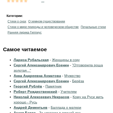
...
Категории:
Стихи о снах
О земном существовании
Стихи о мире природы и человеческом обществе
Печальные стихи
Ранняя лирика Гиппиус
Самое читаемое
Лариса Рубальская
-
Женщины в соку
Сергей Александрович Есенин
-
"Отговорила роща
золотая..."
Анна Андреевна Ахматова
-
Мужество
Сергей Александрович Есенин
-
Берёза
Георгий Рублёв
-
Памятник
Роберт Рождественский
-
Учителям
Николай Алексеевич Некрасов
-
Кому на Руси жить
хорошо - Русь
Андрей Дементьев
-
Баллада о матери
Агния Барто
-
За цветами в зимний лес