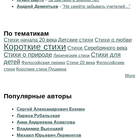
Андрей Дементьев
-
"Не смейте забывать учителей..."
По тематикам
Cтихи начала 20 века
Детские стихи
Стихи о любви
Короткие стихи
Cтихи Серебряного века
Стихи о природе
Стихи для
Лирические стихи
детей
Философская лирика
Стихи 20 века
Философские
стихи
Короткие стихи Пушкина
More
Популярные авторы
Сергей Александрович Есенин
Лариса Рубальская
Анна Андреевна Ахматова
Владимир Высоцкий
Михаил Юрьевич Лермонтов