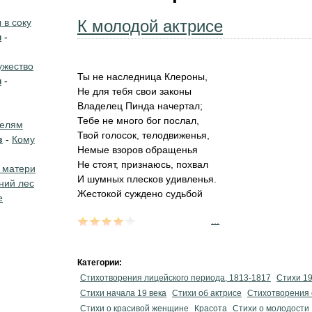
в соку
К молодой актрисе
н
-
жество
Ты не наследница Клероны,
н
-
Не для тебя свои законы
Владелец Пинда начертал;
Тебе не много бог послал,
телям
Твой голосок, телодвиженья,
в
-
Кому
Немые взоров обращенья
Не стоят, признаюсь, похвал
 матери
И шумных плесков удивленья.
ний лес
Жестокой суждено судьбой
е
...
Категории:
Стихотворения лицейского периода, 1813-1817
Стихи 19
Cтихи начала 19 века
Стихи об актрисе
Стихотворения 
Стихи о красивой женщине
Красота
Стихи о молодости