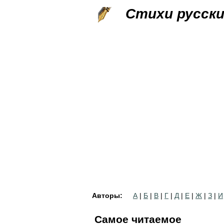
Стихи русск
Авторы:
А
|
Б
|
В
|
Г
|
Д
|
Е
|
Ж
|
З
|
И
Самое читаемое