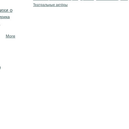
Театральные актёры
ихи о
ирика
и
More
н