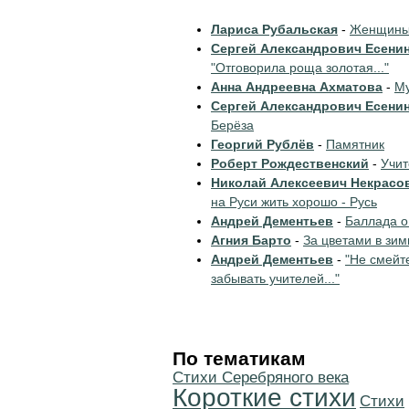
Лариса Рубальская
-
Женщины 
Сергей Александрович Есени
"Отговорила роща золотая..."
Анна Андреевна Ахматова
-
Му
Сергей Александрович Есени
Берёза
Георгий Рублёв
-
Памятник
Роберт Рождественский
-
Учи
Николай Алексеевич Некрасо
на Руси жить хорошо - Русь
Андрей Дементьев
-
Баллада о
Агния Барто
-
За цветами в зим
Андрей Дементьев
-
"Не смейт
забывать учителей..."
По тематикам
Cтихи Серебряного века
Короткие стихи
Cтихи