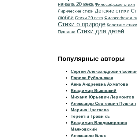
начала 20 века
Философские стихи
Детские стихи
Ст
Лирические стихи
любви
Стихи 20 века
Философская л
Стихи о природе
Короткие стих
Стихи для детей
Пушкина
Популярные авторы
Сергей Александрович Есени
Лариса Рубальская
Анна Андреевна Ахматова
Владимир Высоцкий
Михаил Юрьевич Лермонтов
Александр Сергеевич Пушкин
Марина Цветаева
Терентiй Травнiкъ
Владимир Владимирович
Маяковский
Александр Блок