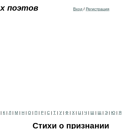
Jump to navigation
их поэтов
Вход
/
Регистрация
|
К
|
Л
|
М
|
Н
|
О
|
П
|
Р
|
С
|
Т
|
У
|
Ф
|
Х
|
Ц
|
Ч
|
Ш
|
Щ
|
Э
|
Ю
|
Я
Стихи о признании