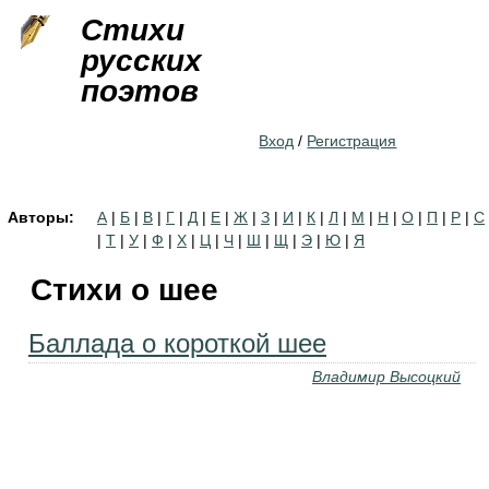
Jump to navigation
Стихи
русских
поэтов
Вход
/
Регистрация
Авторы:
А
|
Б
|
В
|
Г
|
Д
|
Е
|
Ж
|
З
|
И
|
К
|
Л
|
М
|
Н
|
О
|
П
|
Р
|
С
|
Т
|
У
|
Ф
|
Х
|
Ц
|
Ч
|
Ш
|
Щ
|
Э
|
Ю
|
Я
Стихи о шее
Баллада о короткой шее
Владимир Высоцкий