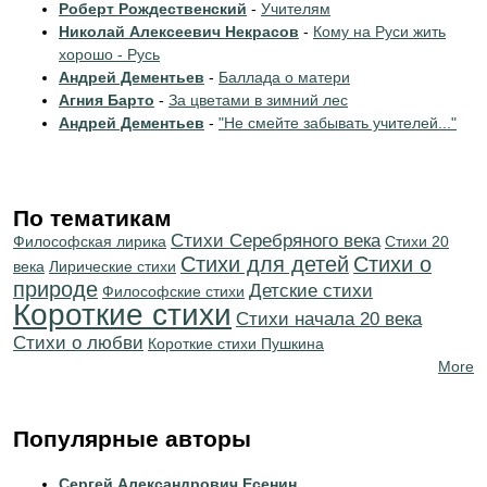
Роберт Рождественский
-
Учителям
Николай Алексеевич Некрасов
-
Кому на Руси жить
хорошо - Русь
Андрей Дементьев
-
Баллада о матери
Агния Барто
-
За цветами в зимний лес
Андрей Дементьев
-
"Не смейте забывать учителей..."
По тематикам
Cтихи Серебряного века
Философская лирика
Стихи 20
Стихи для детей
Стихи о
века
Лирические стихи
природе
Детские стихи
Философские стихи
Короткие стихи
Cтихи начала 20 века
Стихи о любви
Короткие стихи Пушкина
More
Популярные авторы
Сергей Александрович Есенин