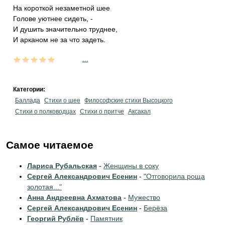
На короткой незаметной шее
Голове уютнее сидеть, -
И душить значительно труднее,
И арканом не за что задеть.
...
Категории:
Баллада
Стихи о шее
Философские стихи Высоцкого
Стихи о полководцах
Стихи о притче
Аксакал
Самое читаемое
Лариса Рубальская
-
Женщины в соку
Сергей Александрович Есенин
-
"Отговорила роща
золотая..."
Анна Андреевна Ахматова
-
Мужество
Сергей Александрович Есенин
-
Берёза
Георгий Рублёв
-
Памятник