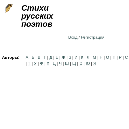
Jump to navigation
Стихи
русских
поэтов
Вход
/
Регистрация
Авторы:
А
|
Б
|
В
|
Г
|
Д
|
Е
|
Ж
|
З
|
И
|
К
|
Л
|
М
|
Н
|
О
|
П
|
Р
|
С
|
Т
|
У
|
Ф
|
Х
|
Ц
|
Ч
|
Ш
|
Щ
|
Э
|
Ю
|
Я