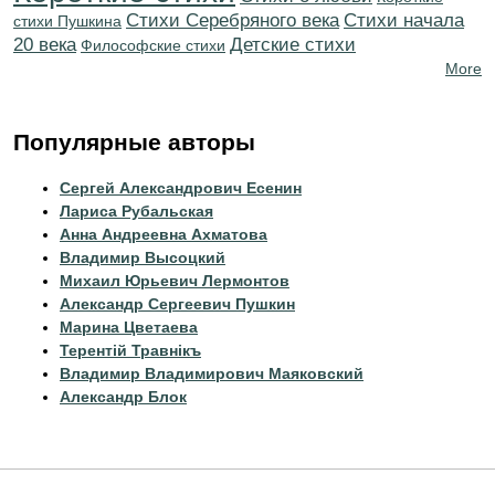
Cтихи Серебряного века
Cтихи начала
стихи Пушкина
20 века
Детские стихи
Философские стихи
More
Популярные авторы
Сергей Александрович Есенин
Лариса Рубальская
Анна Андреевна Ахматова
Владимир Высоцкий
Михаил Юрьевич Лермонтов
Александр Сергеевич Пушкин
Марина Цветаева
Терентiй Травнiкъ
Владимир Владимирович Маяковский
Александр Блок