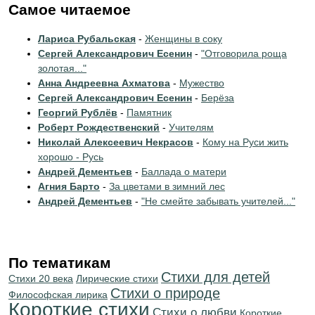
Самое читаемое
Лариса Рубальская
-
Женщины в соку
Сергей Александрович Есенин
-
"Отговорила роща
золотая..."
Анна Андреевна Ахматова
-
Мужество
Сергей Александрович Есенин
-
Берёза
Георгий Рублёв
-
Памятник
Роберт Рождественский
-
Учителям
Николай Алексеевич Некрасов
-
Кому на Руси жить
хорошо - Русь
Андрей Дементьев
-
Баллада о матери
Агния Барто
-
За цветами в зимний лес
Андрей Дементьев
-
"Не смейте забывать учителей..."
По тематикам
Стихи для детей
Стихи 20 века
Лирические стихи
Стихи о природе
Философская лирика
Короткие стихи
Стихи о любви
Короткие