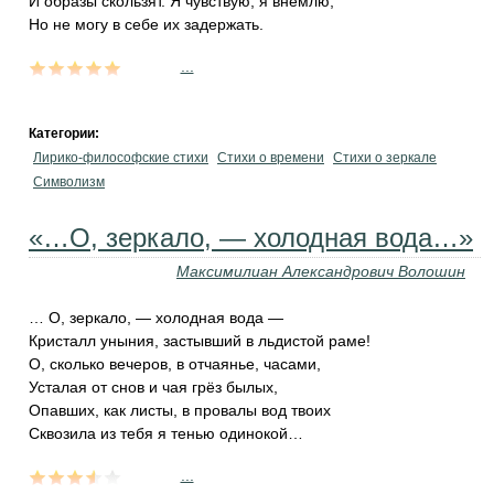
И образы скользят. Я чувствую, я внемлю,
Но не могу в себе их задержать.
...
Категории:
Лирико-философские стихи
Стихи о времени
Стихи о зеркале
Символизм
«…О, зеркало, — холодная вода…»
Максимилиан Александрович Волошин
… О, зеркало, — холодная вода —
Кристалл уныния, застывший в льдистой раме!
О, сколько вечеров, в отчаянье, часами,
Усталая от снов и чая грёз былых,
Опавших, как листы, в провалы вод твоих
Сквозила из тебя я тенью одинокой…
...