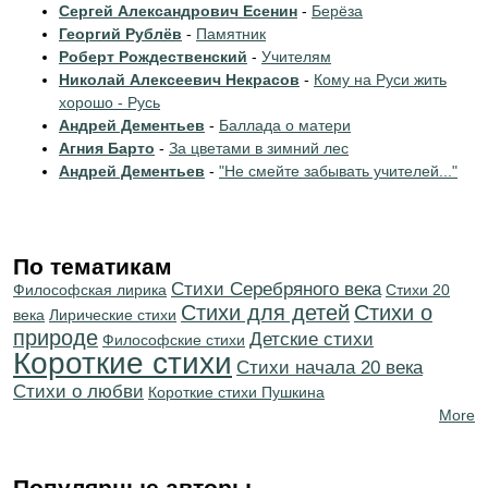
Сергей Александрович Есенин
-
Берёза
Георгий Рублёв
-
Памятник
Роберт Рождественский
-
Учителям
Николай Алексеевич Некрасов
-
Кому на Руси жить
хорошо - Русь
Андрей Дементьев
-
Баллада о матери
Агния Барто
-
За цветами в зимний лес
Андрей Дементьев
-
"Не смейте забывать учителей..."
По тематикам
Cтихи Серебряного века
Философская лирика
Стихи 20
Стихи для детей
Стихи о
века
Лирические стихи
природе
Детские стихи
Философские стихи
Короткие стихи
Cтихи начала 20 века
Стихи о любви
Короткие стихи Пушкина
More
Популярные авторы