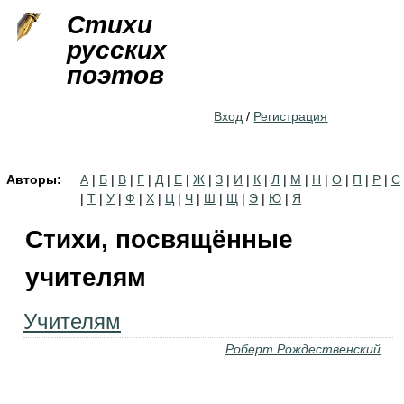
Jump to navigation
Стихи
русских
поэтов
Вход
/
Регистрация
Авторы:
А
|
Б
|
В
|
Г
|
Д
|
Е
|
Ж
|
З
|
И
|
К
|
Л
|
М
|
Н
|
О
|
П
|
Р
|
С
|
Т
|
У
|
Ф
|
Х
|
Ц
|
Ч
|
Ш
|
Щ
|
Э
|
Ю
|
Я
Стихи, посвящённые
учителям
Учителям
Роберт Рождественский