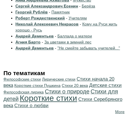
Анна Андреевна Ахматова
-
Мужество
Сергей Александрович Есенин
-
Берёза
Георгий Рублёв
-
Памятник
Роберт Рождественский
-
Учителям
Николай Алексеевич Некрасов
-
Кому на Руси жить
хорошо - Русь
Андрей Дементьев
-
Баллада о матери
Агния Барто
-
За цветами в зимний лес
Андрей Дементьев
-
"Не смейте забывать учителей..."
По тематикам
Cтихи начала 20
Философские стихи
Лирические стихи
века
Детские стихи
Короткие стихи Пушкина
Стихи 20 века
Стихи о природе
Стихи для
Философская лирика
Короткие стихи
детей
Cтихи Серебряного
века
Стихи о любви
More