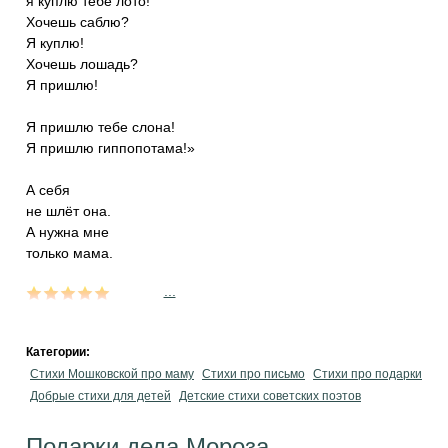
я куплю тебе лото!
Хочешь саблю?
Я куплю!
Хочешь лошадь?
Я пришлю!
Я пришлю тебе слона!
Я пришлю гиппопотама!»
А себя
не шлёт она.
А нужна мне
только мама.
...
Категории:
Стихи Мошковской про маму
Стихи про письмо
Стихи про подарки
Добрые стихи для детей
Детские стихи советских поэтов
Подарки деда Мороза