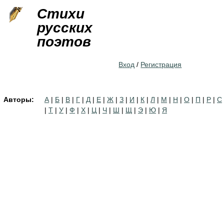
Jump to navigation
Стихи
русских
поэтов
Вход
/
Регистрация
Авторы:
А
|
Б
|
В
|
Г
|
Д
|
Е
|
Ж
|
З
|
И
|
К
|
Л
|
М
|
Н
|
О
|
П
|
Р
|
С
|
Т
|
У
|
Ф
|
Х
|
Ц
|
Ч
|
Ш
|
Щ
|
Э
|
Ю
|
Я