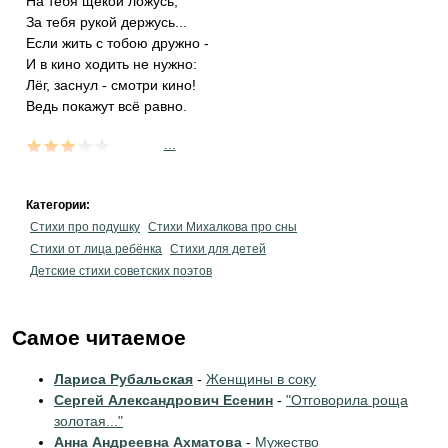
На тебя щекой ложусь,
За тебя рукой держусь...
Если жить с тобою дружно -
И в кино ходить не нужно:
Лёг, заснул - смотри кино!
Ведь покажут всё равно.
...
Категории:
Стихи про подушку
Стихи Михалкова про сны
Стихи от лица ребёнка
Стихи для детей
Детские стихи советских поэтов
Самое читаемое
Лариса Рубальская
-
Женщины в соку
Сергей Александрович Есенин
-
"Отговорила роща
золотая..."
Анна Андреевна Ахматова
-
Мужество