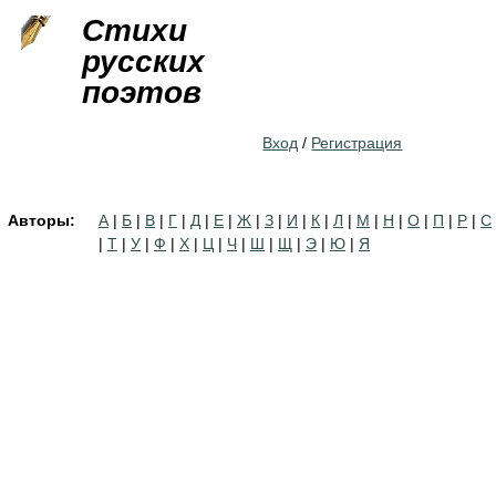
Jump to navigation
Стихи
русских
поэтов
Вход
/
Регистрация
Авторы:
А
|
Б
|
В
|
Г
|
Д
|
Е
|
Ж
|
З
|
И
|
К
|
Л
|
М
|
Н
|
О
|
П
|
Р
|
С
|
Т
|
У
|
Ф
|
Х
|
Ц
|
Ч
|
Ш
|
Щ
|
Э
|
Ю
|
Я