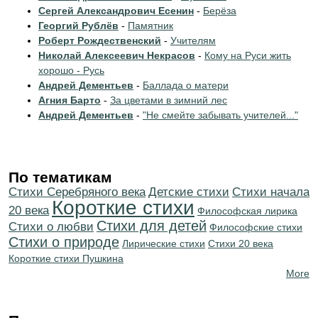
Сергей Александрович Есенин
-
Берёза
Георгий Рублёв
-
Памятник
Роберт Рождественский
-
Учителям
Николай Алексеевич Некрасов
-
Кому на Руси жить
хорошо - Русь
Андрей Дементьев
-
Баллада о матери
Агния Барто
-
За цветами в зимний лес
Андрей Дементьев
-
"Не смейте забывать учителей..."
По тематикам
Cтихи Серебряного века
Детские стихи
Cтихи начала
Короткие стихи
20 века
Философская лирика
Стихи для детей
Стихи о любви
Философские стихи
Стихи о природе
Лирические стихи
Стихи 20 века
Короткие стихи Пушкина
More