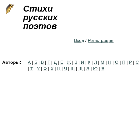
Jump to navigation
Стихи
русских
поэтов
Вход
/
Регистрация
Авторы:
А
|
Б
|
В
|
Г
|
Д
|
Е
|
Ж
|
З
|
И
|
К
|
Л
|
М
|
Н
|
О
|
П
|
Р
|
С
|
Т
|
У
|
Ф
|
Х
|
Ц
|
Ч
|
Ш
|
Щ
|
Э
|
Ю
|
Я