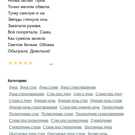
Ночка белая. Луна
Точно мелом обвела
Тучку смелую и на
Звёзды глянула она.
Закатала рукава,
Всё попрятала. Сама,
Как сумела залила
Cветом белым. Облака
Обыграла. Довольна!
...
Категории:
Луна
Луна стих
Луна стихи
Луна стихотворение
Луна стихотворения
Стих про луну
стих о луне
Стихи про луну
Стихи о луне
Лунная ночь
Лунная ночь стих
Лунная ночь стихи
Лунная ночь стихотворения
Стихи про лунную ночь
Полнолуние
Полнолуние стих
Полнолуние стихи
Полнолуние стихотворения
Стихи про полнолуние
Стих про полнолуние
Суперлуние
Суперлуние стихи
Стихи про суперлуние
Охотничья луна
Охотничья луна стих
Охотничья луна стихи
Белая ночь