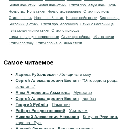
Белая ночь стих
Белая ночь стихи
Стихи про белую ночь
Ночь
Ночь стих
Ночь стихи
Ночь стихотворение
Стихи про ночь
Стих про ночь
Ночное небо стих
Ночное небо стихи
Бессонница
Бессонница стихи
Стихи про бессонницу
Стихи о бессоннице
пейзажная лирика стихи
Стихи о природе
стихи о природе современные
Стихи про облака
облака стихи
Стихи про тучу
Стихи про небо
небо стихи
Самое читаемое
Лариса Рубальская
-
Женщины в соку
Сергей Александрович Есенин
-
"Отговорила роща
золотая..."
Анна Андреевна Ахматова
-
Мужество
Сергей Александрович Есенин
-
Берёза
Георгий Рублёв
-
Памятник
Роберт Рождественский
-
Учителям
Николай Алексеевич Некрасов
-
Кому на Руси жить
хорошо - Русь
Андрей Дементьев
-
Баллада о матери