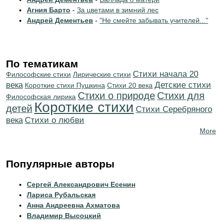
Агния Барто
-
За цветами в зимний лес
Андрей Дементьев
-
"Не смейте забывать учителей..."
По тематикам
Cтихи начала 20
Философские стихи
Лирические стихи
века
Детские стихи
Короткие стихи Пушкина
Стихи 20 века
Стихи о природе
Стихи для
Философская лирика
Короткие стихи
детей
Cтихи Серебряного
века
Стихи о любви
More
Популярные авторы
Сергей Александрович Есенин
Лариса Рубальская
Анна Андреевна Ахматова
Владимир Высоцкий