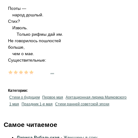
Поэты —
народ дошлый.
Стих?
Изволь.
Только рифмы дай им.
Не говорилось пошлостей
больше,
чем о мае.
Существительные:
...
Категории:
Стихи о будущем
Первое мая
Агитационная лирика Маяковского
1 мая
Праздник 1-е мая
Стихи ранней советской эпохи
Самое читаемое
Лариса Рубальская
-
Женщины в соку