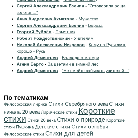
Сергей Александрович Есенин
-
"Отговорила роща
золотая..."
Анна Андреевна Ахматова
-
Мужество
Сергей Александрович Есенин
-
Берёза
Георгий Рублёв
-
Памятник
Роберт Рождественский
-
Учителям
Николай Алексеевич Некрасов
-
Кому на Руси жить
хорошо - Русь
Андрей Дементьев
-
Баллада о матери
Агния Барто
-
За цветами в зимний лес
Андрей Дементьев
-
"Не смейте забывать учителей..."
По тематикам
Cтихи Серебряного века
Cтихи
Философская лирика
Короткие
начала 20 века
Лирические стихи
стихи
Стихи о природе
Стихи 20 века
Короткие
Детские стихи
Стихи о любви
стихи Пушкина
Стихи для детей
Философские стихи