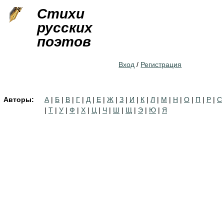
Jump to navigation
Стихи
русских
поэтов
Вход
/
Регистрация
Авторы:
А
|
Б
|
В
|
Г
|
Д
|
Е
|
Ж
|
З
|
И
|
К
|
Л
|
М
|
Н
|
О
|
П
|
Р
|
С
|
Т
|
У
|
Ф
|
Х
|
Ц
|
Ч
|
Ш
|
Щ
|
Э
|
Ю
|
Я