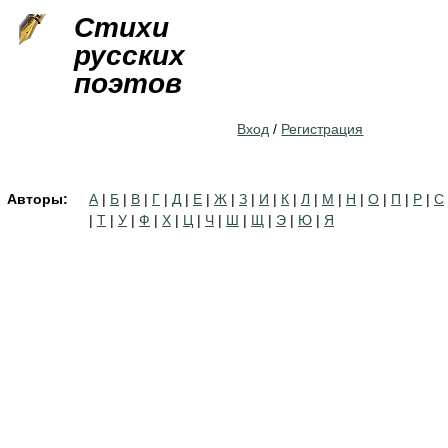
Jump to navigation
Стихи
русских
поэтов
Вход
/
Регистрация
Авторы:
А
|
Б
|
В
|
Г
|
Д
|
Е
|
Ж
|
З
|
И
|
К
|
Л
|
М
|
Н
|
О
|
П
|
Р
|
С
|
Т
|
У
|
Ф
|
Х
|
Ц
|
Ч
|
Ш
|
Щ
|
Э
|
Ю
|
Я