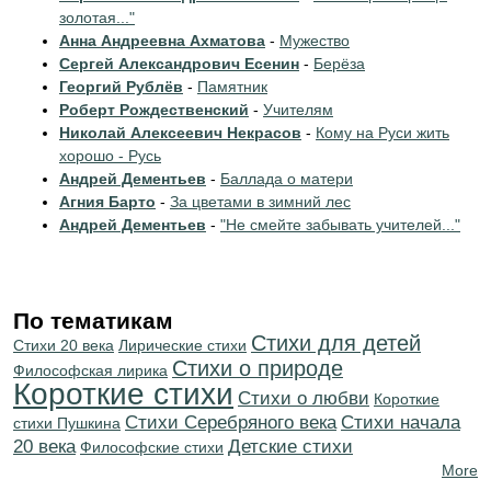
золотая..."
Анна Андреевна Ахматова
-
Мужество
Сергей Александрович Есенин
-
Берёза
Георгий Рублёв
-
Памятник
Роберт Рождественский
-
Учителям
Николай Алексеевич Некрасов
-
Кому на Руси жить
хорошо - Русь
Андрей Дементьев
-
Баллада о матери
Агния Барто
-
За цветами в зимний лес
Андрей Дементьев
-
"Не смейте забывать учителей..."
По тематикам
Стихи для детей
Стихи 20 века
Лирические стихи
Стихи о природе
Философская лирика
Короткие стихи
Стихи о любви
Короткие
Cтихи Серебряного века
Cтихи начала
стихи Пушкина
20 века
Детские стихи
Философские стихи
More