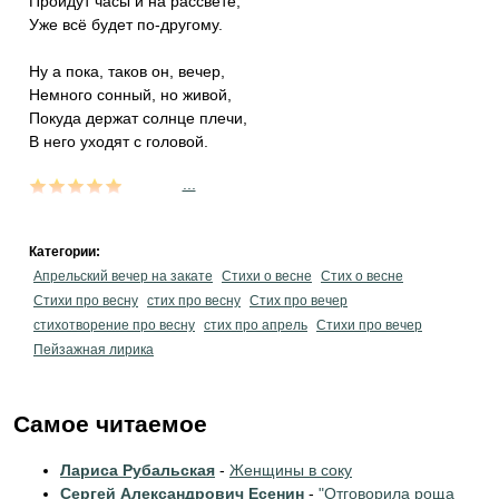
Пройдут часы и на рассвете,
Уже всё будет по-другому.
Ну а пока, таков он, вечер,
Немного сонный, но живой,
Покуда держат солнце плечи,
В него уходят с головой.
...
Категории:
Апрельский вечер на закате
Стихи о весне
Стих о весне
Стихи про весну
стих про весну
Стих про вечер
стихотворение про весну
стих про апрель
Стихи про вечер
Пейзажная лирика
Самое читаемое
Лариса Рубальская
-
Женщины в соку
Сергей Александрович Есенин
-
"Отговорила роща