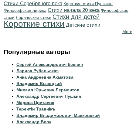
Cтихи Серебряного века
Короткие стихи Пушкина
Cтихи начала 20 века
Философская лирика
Философские
Стихи для детей
стихи
Лирические стихи
Короткие стихи
Детские стихи
More
Популярные авторы
Сергей Александрович Есенин
Лариса Рубальская
Анна Андреевна Ахматова
Владимир Высоцкий
Михаил Юрьевич Лермонтов
Александр Сергеевич Пушкин
Марина Цветаева
Терентiй Травнiкъ
Владимир Владимирович Маяковский
Александр Блок