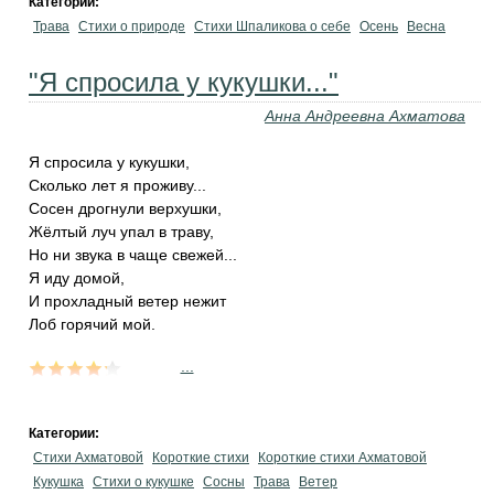
Категории:
Трава
Стихи о природе
Стихи Шпаликова о себе
Осень
Весна
"Я спросила у кукушки..."
Анна Андреевна Ахматова
Я спросила у кукушки,
Сколько лет я проживу...
Сосен дрогнули верхушки,
Жёлтый луч упал в траву,
Но ни звука в чаще свежей...
Я иду домой,
И прохладный ветер нежит
Лоб горячий мой.
...
Категории:
Стихи Ахматовой
Короткие стихи
Короткие стихи Ахматовой
Кукушка
Стихи о кукушке
Сосны
Трава
Ветер