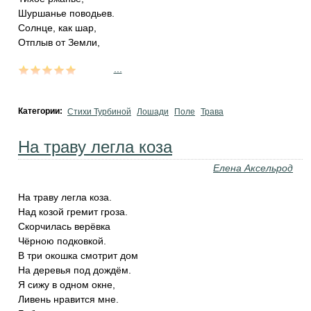
Шуршанье поводьев.
Солнце, как шар,
Отплыв от Земли,
...
Категории:
Стихи Турбиной
Лошади
Поле
Трава
На траву легла коза
Елена Аксельрод
На траву легла коза.
Над козой гремит гроза.
Скорчилась верёвка
Чёрною подковкой.
В три окошка смотрит дом
На деревья под дождём.
Я сижу в одном окне,
Ливень нравится мне.