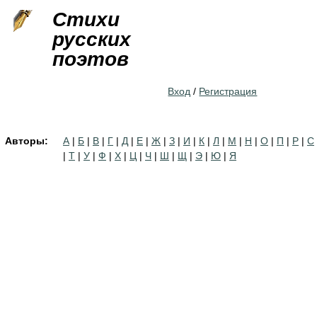
Jump to navigation
Стихи
русских
поэтов
Вход
/
Регистрация
Авторы:
А
|
Б
|
В
|
Г
|
Д
|
Е
|
Ж
|
З
|
И
|
К
|
Л
|
М
|
Н
|
О
|
П
|
Р
|
С
|
Т
|
У
|
Ф
|
Х
|
Ц
|
Ч
|
Ш
|
Щ
|
Э
|
Ю
|
Я