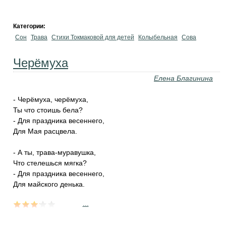
Категории:
Сон
Трава
Стихи Токмаковой для детей
Колыбельная
Сова
Черёмуха
Елена Благинина
- Черёмуха, черёмуха,
Ты что стоишь бела?
- Для праздника весеннего,
Для Мая расцвела.
- А ты, трава-муравушка,
Что стелешься мягка?
- Для праздника весеннего,
Для майского денька.
...