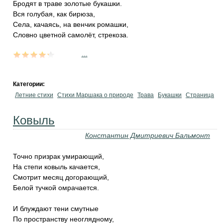
Бродят в траве золотые букашки.
Вся голубая, как бирюза,
Села, качаясь, на венчик ромашки,
Словно цветной самолёт, стрекоза.
...
Категории:
Летние стихи
Стихи Маршака о природе
Трава
Букашки
Страница
Ковыль
Константин Дмитриевич Бальмонт
Точно призрак умирающий,
На степи ковыль качается,
Смотрит месяц догорающий,
Белой тучкой омрачается.
И блуждают тени смутные
По пространству неоглядному,