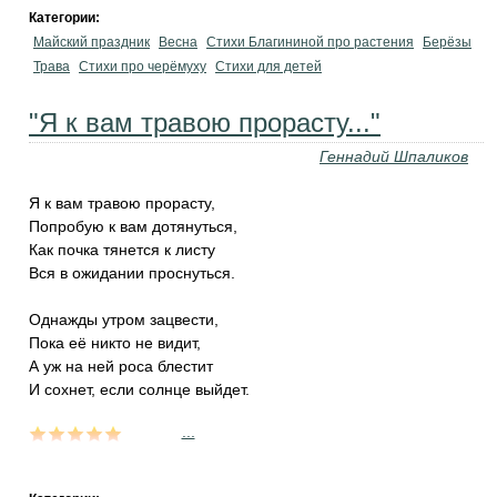
Категории:
Майский праздник
Весна
Стихи Благининой про растения
Берёзы
Трава
Стихи про черёмуху
Стихи для детей
"Я к вам травою прорасту..."
Геннадий Шпаликов
Я к вам травою прорасту,
Попробую к вам дотянуться,
Как почка тянется к листу
Вся в ожидании проснуться.
Однажды утром зацвести,
Пока её никто не видит,
А уж на ней роса блестит
И сохнет, если солнце выйдет.
...