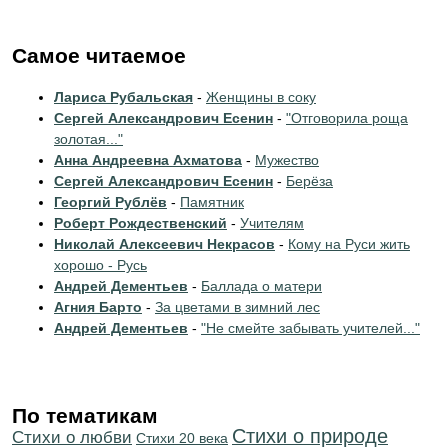
Самое читаемое
Лариса Рубальская
-
Женщины в соку
Сергей Александрович Есенин
-
"Отговорила роща
золотая..."
Анна Андреевна Ахматова
-
Мужество
Сергей Александрович Есенин
-
Берёза
Георгий Рублёв
-
Памятник
Роберт Рождественский
-
Учителям
Николай Алексеевич Некрасов
-
Кому на Руси жить
хорошо - Русь
Андрей Дементьев
-
Баллада о матери
Агния Барто
-
За цветами в зимний лес
Андрей Дементьев
-
"Не смейте забывать учителей..."
По тематикам
Стихи о природе
Стихи о любви
Стихи 20 века