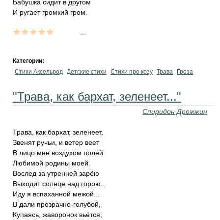
Бабушка сидит в другом
И ругает громкий гром.
...
Категории:
Стихи Аксельрод
Детские стихи
Стихи про козу
Трава
Гроза
"Трава, как бархат, зеленеет..."
Спиридон Дрожжин
Трава, как бархат, зеленеет,
Звенят ручьи, и ветер веет
В лицо мне воздухом полей
Любимой родины моей.
Вослед за утренней зарёю
Выходит солнце над горою...
Иду я вспаханной межой...
В дали прозрачно-голубой,
Купаясь, жаворонок вьётся,