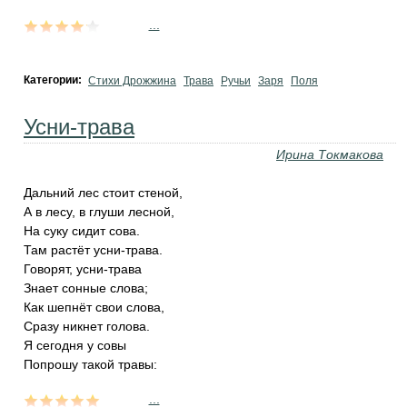
...
Категории:
Стихи Дрожжина
Трава
Ручьи
Заря
Поля
Усни-трава
Ирина Токмакова
Дальний лес стоит стеной,
А в лесу, в глуши лесной,
На суку сидит сова.
Там растёт усни-трава.
Говорят, усни-трава
Знает сонные слова;
Как шепнёт свои слова,
Сразу никнет голова.
Я сегодня у совы
Попрошу такой травы:
...