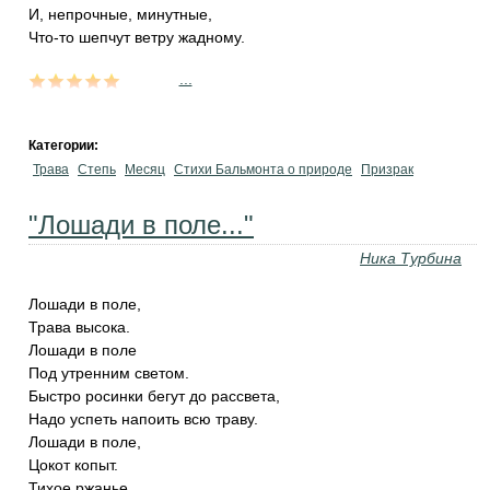
И, непрочные, минутные,
Что-то шепчут ветру жадному.
...
Категории:
Трава
Степь
Месяц
Стихи Бальмонта о природе
Призрак
"Лошади в поле..."
Ника Турбина
Лошади в поле,
Трава высока.
Лошади в поле
Под утренним светом.
Быстро росинки бегут до рассвета,
Надо успеть напоить всю траву.
Лошади в поле,
Цокот копыт.
Тихое ржанье,